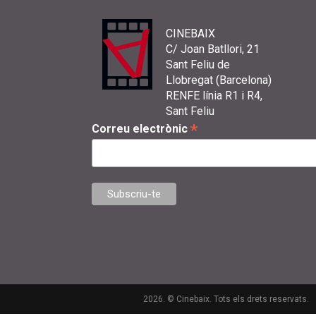
CINEBAIX
C/ Joan Batllori, 21
Sant Feliu de
Llobregat (Barcelona)
RENFE línia R1 i R4,
Sant Feliu
*
Correu electrònic
2026. © Cinebaix. Tots els drets reservats.