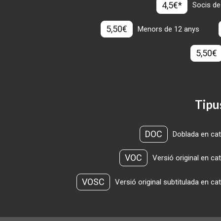
4,5€*
Socis de
5,50€
Menors de 12 anys
5,50€
Tipu
DOC
Doblada en cat
VOC
Versió original en ca
VOSC
Versió original subtitulada en ca