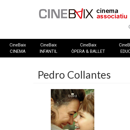
Vés
al
contingut
CineBaix
CineBaix
CineBaix
CineB
CINEMA
INFANTIL
ÒPERA & BALLET
EDU
Pedro Collantes