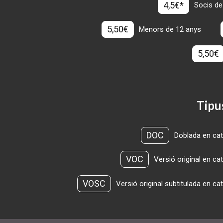
4,5€*
Socis de
5,50€
Menors de 12 anys
5,50€
Tipu
DOC
Doblada en cat
VOC
Versió original en ca
VOSC
Versió original subtitulada en ca