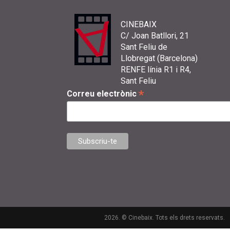
CINEBAIX
C/ Joan Batllori, 21
Sant Feliu de
Llobregat (Barcelona)
RENFE línia R1 i R4,
Sant Feliu
*
Correu electrònic
2026. © Cinebaix. Tots els drets reservats.