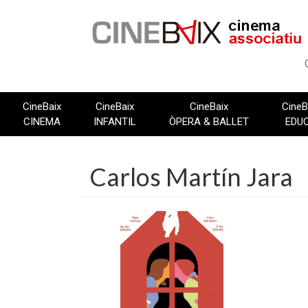
Vés
al
contingut
CineBaix
CineBaix
CineBaix
CineB
CINEMA
INFANTIL
ÒPERA & BALLET
EDU
Carlos Martín Jara