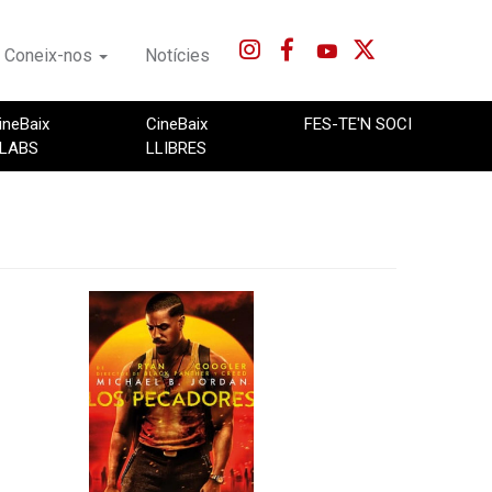
Coneix-nos
Notícies
ineBaix
CineBaix
FES-TE'N SOCI
LABS
LLIBRES