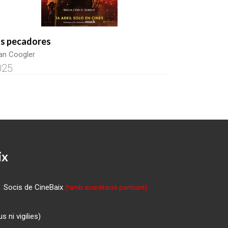
s pecadores
an Coogler
025
ix
Socis de CineBaix
(*amb acreditació pertinent)
 ni vigilies)