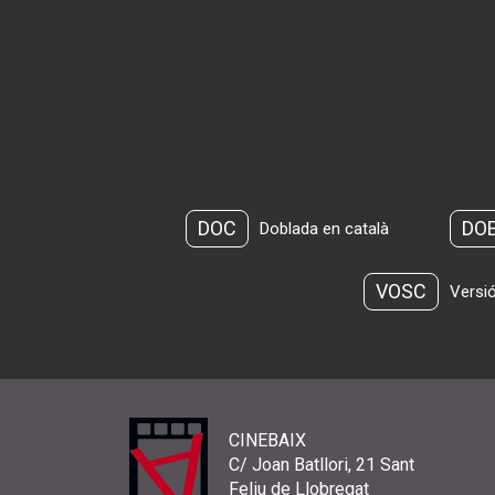
DOC
DO
Doblada en català
VOSC
Versió
CINEBAIX
C/ Joan Batllori, 21 Sant
Feliu de Llobregat