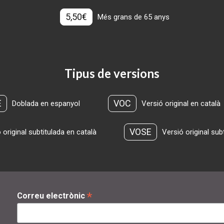
5,50€
Més grans de 65 anys
Tipus de versions
E
VOC
Doblada en espanyol
Versió original en català
VOSE
 original subtitulada en català
Versió original sub
*
Correu electrònic