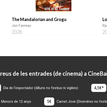
The Mandalorian and Grogu
Lo
Jon Favreau
Ry
2026
2
reus de les entrades (de cinema) a CineBa
4,5€*
Dia de l'espectador (dilluns no festius ni vigilies)
5€
Menors de 12 anys
Carnet Jove (Divendres no festius