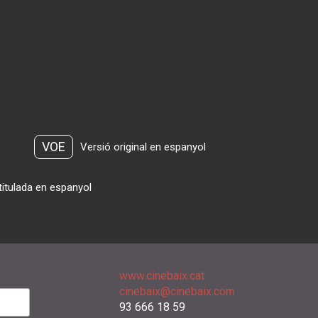
VOE
Versió original en espanyol
titulada en espanyol
www.cinebaix.cat
cinebaix@cinebaix.com
93 666 18 59