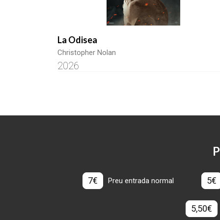
La Odisea
Christopher Nolan
2026
P
7€
5€
Preu entrada normal
5,50€