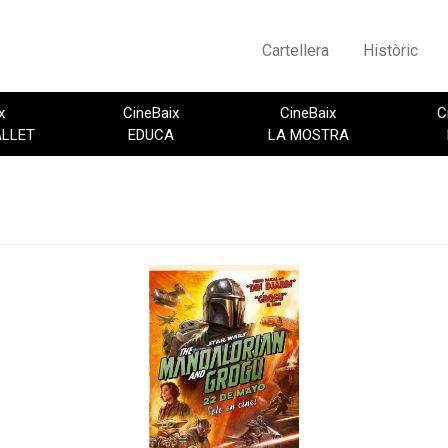
Cartellera
Històric
x
CineBaix
CineBaix
C
ALLET
EDUCA
LA MOSTRA