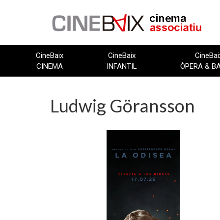
Vés
al
contingut
CineBaix
CineBaix
CineBai
CINEMA
INFANTIL
ÒPERA & B
Ludwig Göransson