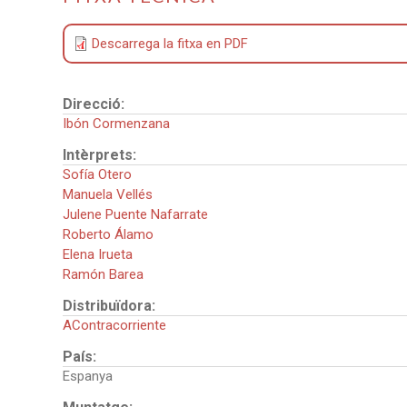
Descarrega la fitxa en PDF
Direcció:
Ibón Cormenzana
Intèrprets:
Sofía Otero
Manuela Vellés
Julene Puente Nafarrate
Roberto Álamo
Elena Irueta
Ramón Barea
Distribuïdora:
AContracorriente
País:
Espanya