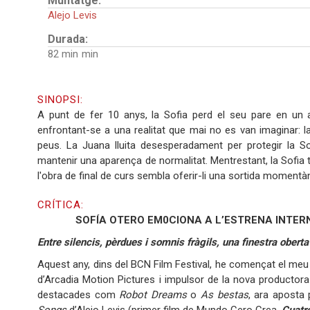
Muntatge:
Alejo Levis
Durada:
82 min
SINOPSI:
A punt de fer 10 anys, la Sofia perd el seu pare en un 
enfrontant-se a una realitat que mai no es van imaginar: la 
peus. La Juana lluita desesperadament per protegir la Sof
mantenir una aparença de normalitat. Mentrestant, la Sofia t
l'obra de final de curs sembla oferir-li una sortida momentàn
CRÍTICA:
SOFÍA OTERO EM0CIONA A L’ESTRENA INTERN
Entre silencis, pèrdues i somnis fràgils, una finestra oberta 
Aquest any, dins del BCN Film Festival, he començat el me
d’Arcadia Motion Pictures i impulsor de la nova productor
destacades com
Robot Dreams
o
As bestas
, ara aposta 