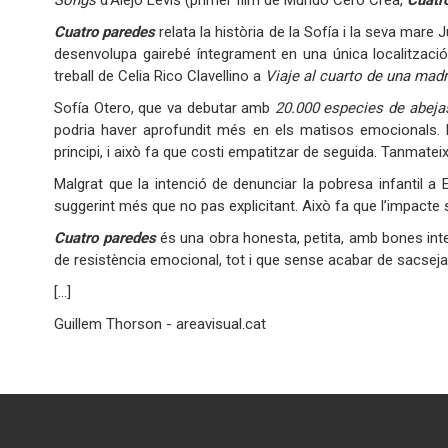
Songs
d’Alejo Levis (primer film de Mundo Cero Crea,
Cuatr
Cuatro paredes
relata la història de la Sofía i la seva mare J
desenvolupa gairebé íntegrament en una única localitzaci
treball de Celia Rico Clavellino a
Viaje al cuarto de una mad
Sofía Otero, que va debutar amb
20.000 especies de abeja
podria haver aprofundit més en els matisos emocionals. 
principi, i això fa que costi empatitzar de seguida. Tanmatei
Malgrat que la intenció de denunciar la pobresa infantil a
suggerint més que no pas explicitant. Això fa que l’impacte s
Cuatro paredes
és una obra honesta, petita, amb bones intenc
de resistència emocional, tot i que
[...]
Guillem Thorson - areavisual.cat