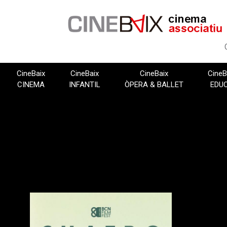
Vés
al
contingut
CineBaix
CineBaix
CineBaix
CineB
CINEMA
INFANTIL
ÒPERA & BALLET
EDU