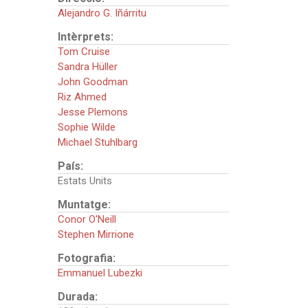
Alejandro G. Iñárritu
Intèrprets:
Tom Cruise
Sandra Hüller
John Goodman
Riz Ahmed
Jesse Plemons
Sophie Wilde
Michael Stuhlbarg
País:
Estats Units
Muntatge:
Conor O'Neill
Stephen Mirrione
Fotografia:
Emmanuel Lubezki
Durada: