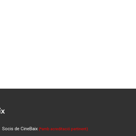
ix
Socis de CineBaix
(*amb acreditació pertinent)