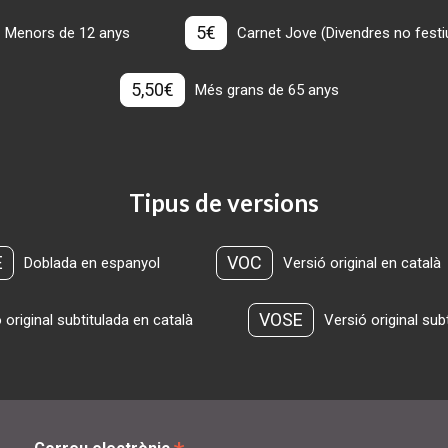
5€
Menors de 12 anys
Carnet Jove (Divendres no festius
5,50€
Més grans de 65 anys
Tipus de versions
E
VOC
Doblada en espanyol
Versió original en català
VOSE
 original subtitulada en català
Versió original sub