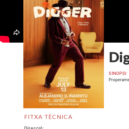
Di
SINOPSI
Properamen
FITXA TÈCNICA
Direcció: