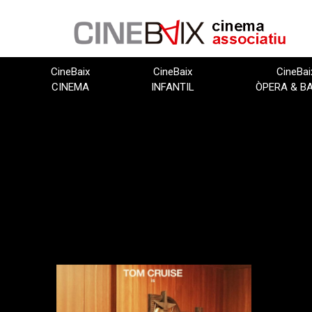
Vés
al
contingut
CineBaix
CineBaix
CineBai
CINEMA
INFANTIL
ÒPERA & B