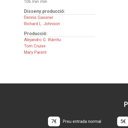
106 min
Disseny producció:
Dennis Gassner
Richard L. Johnson
Producció:
Alejandro G. Iñárritu
Tom Cruise
Mary Parent
P
7€
5€
Preu entrada normal