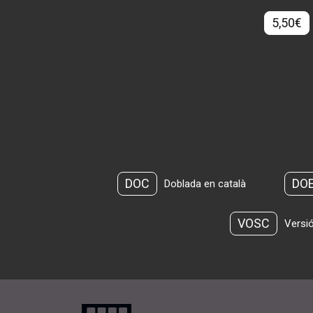
5,50€
DOC
DO
Doblada en català
VOSC
Versió