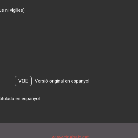
 ni vigilies)
VOE
Versió original en espanyol
titulada en espanyol
www.cinebaix.cat