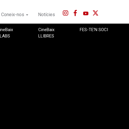
Coneix-nos
Notícies
ineBaix
CineBaix
FES-TE'N SOCI
LABS
LLIBRES