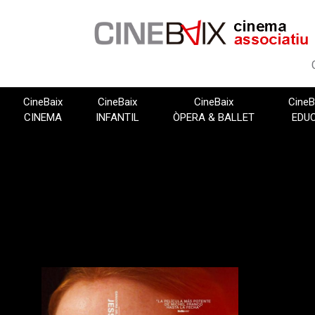
Vés
al
contingut
CineBaix
CineBaix
CineBaix
CineB
CINEMA
INFANTIL
ÒPERA & BALLET
EDU