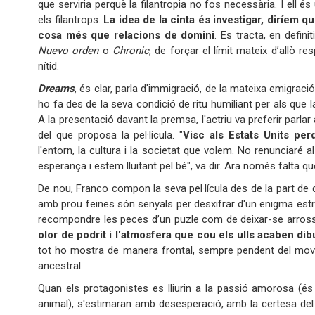
que serviria perquè la filantropia no fos necessària. I ell és
els filantrops.
La idea de la cinta és investigar, diríem 
cosa més que relacions de domini
. Es tracta, en defini
Nuevo orden
o
Chronic
, de forçar el límit mateix d’allò r
nítid.
Dreams
, és clar, parla d'immigració, de la mateixa emigraci
ho fa des de la seva condició de ritu humiliant per als que la 
A la presentació davant la premsa, l'actriu va preferir parl
del que proposa la pel·lícula. "
Visc als Estats Units pe
l'entorn, la cultura i la societat que volem. No renunciaré 
esperança i estem lluitant pel bé", va dir. Ara només falta q
De nou, Franco compon la seva pel·lícula des de la part de d
amb prou feines són senyals per desxifrar d'un enigma estra
recompondre les peces d’un puzle com de deixar-se arross
olor de podrit i l'atmosfera que cou els ulls acaben dib
tot ho mostra de manera frontal, sempre pendent del movi
ancestral.
Quan els protagonistes es lliurin a la passió amorosa (és 
animal), s'estimaran amb desesperació, amb la certesa del