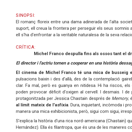
SINOPSI:
El romanç floreix entre una dama adinerada de l'alta societa
suport, ell creua la frontera per perseguir els seus somnis 
ell s'ha d'enfrontar a la veritable naturalesa de la seva relaci
CRÍTICA:
Michel Franco despulla fins als ossos tant el 
El director i l'actriu tornen a cooperar en una història dess
El cinema de Michel Franco té una mica de busseig 
pulsacions baixin i des d'allà, des de la contemplació gair
clar. Fa mal, però es guanya en nitidesa. Hi ha riscos, els 
poden provocar dèficit d'oxigen al cervell. I desmais. I d
protagonitzada per Jessica Chastain després de
Memory
, 
al límit mateix de l'asfíxia
. Dura, inquietant, incòmoda i p
manera una mica exhibicionista, però, sigui com sigui, irresp
S’explica la història d'una rica nord-americana (Chastain) 
Hernández). Ella és filantropa, que és una de les maneres 