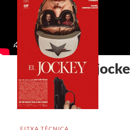
El jock
FITXA TÈCNICA