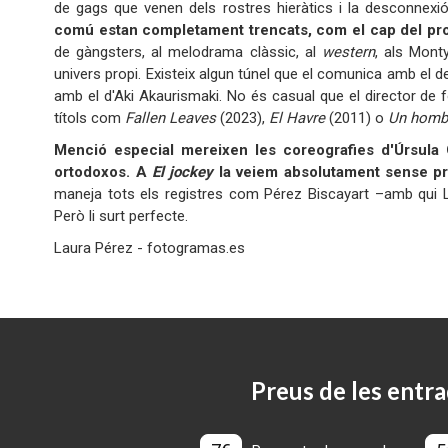
de gags que venen dels rostres hieràtics i la desconnex
comú estan completament trencats, com el cap del pro
de gàngsters, al melodrama clàssic, al
western
, als Mont
univers propi. Existeix algun túnel que el comunica amb el
amb el d'Aki Akaurismaki. No és casual que el director de f
títols com
Fallen Leaves
(2023),
El Havre
(2011) o
Un homb
Menció especial mereixen les coreografies d'Úrsula 
ortodoxos. A
El jockey
la veiem absolutament sense pre
maneja tots els registres com Pérez Biscayart –amb qui Lu
Però li surt perfecte.
Laura Pérez - fotogramas.es
Preus de les entra