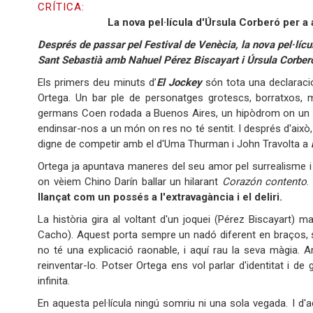
CRÍTICA:
La nova pel·lícula d'Úrsula Corberó per a 
Després de passar pel Festival de Venècia, la nova pel·lícula
Sant Sebastià amb Nahuel Pérez Biscayart i Úrsula Corber
Els primers deu minuts d’
El Jockey
són tota una declaració 
Ortega. Un bar ple de personatges grotescs, borratxos, m
germans Coen rodada a Buenos Aires, un hipòdrom on un ge
endinsar-nos a un món on res no té sentit. I després d'això,
digne de competir amb el d'Uma Thurman i John Travolta a
Ortega ja apuntava maneres del seu amor pel surrealisme i
on vèiem Chino Darín ballar un hilarant
Corazón contento
.
llançat com un possés a l'extravagància i el deliri.
La història gira al voltant d'un joquei (Pérez Biscayart) 
Cacho). Aquest porta sempre un nadó diferent en braços, s
no té una explicació raonable, i aquí rau la seva màgia. A
reinventar-lo. Potser Ortega ens vol parlar d'identitat i 
infinita.
En aquesta pel·lícula ningú somriu ni una sola vegada. I 