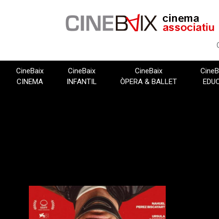
Vés
al
contingut
CineBaix
CineBaix
CineBaix
CineB
CINEMA
INFANTIL
ÒPERA & BALLET
EDU