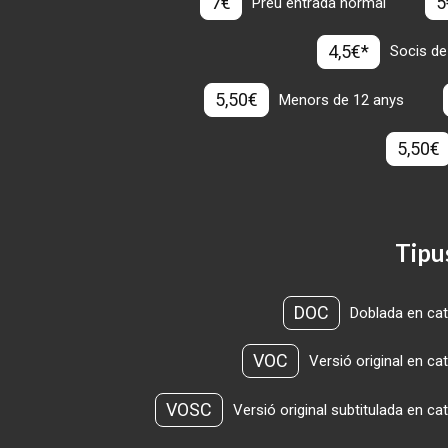
7€
5
Preu entrada normal
4,5€*
Socis de
5,50€
Menors de 12 anys
5,50€
Tipu
DOC
Doblada en cat
VOC
Versió original en ca
VOSC
Versió original subtitulada en ca