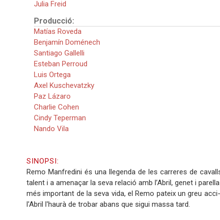
Julia Freid
Producció:
Matías Roveda
Benjamín Doménech
Santiago Gallelli
Esteban Perroud
Luis Ortega
Axel Kuschevatzky
Paz Lázaro
Charlie Cohen
Cindy Teperman
Nando Vila
SINOPSI:
Remo Manfredini és una llegenda de les carreres de caval
talent i a amenaçar la seva relació amb l’Abril, genet i parel
més important de la seva vida, el Remo pateix un greu acci-d
l'Abril l'haurà de trobar abans que sigui massa tard.