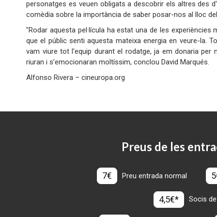
personatges es veuen obligats a descobrir els altres des d
comèdia sobre la importància de saber posar-nos al lloc dels
"Rodar aquesta pel·lícula ha estat una de les experiències
que el públic senti aquesta mateixa energia en veure-la. To
vam viure tot l'equip durant el rodatge, ja em donaria per 
riuran i s’emocionaran moltíssim, conclou David 
Alfonso Rivera – cineuropa.org
Preus de les entra
7€
5
Preu entrada normal
4,5€*
Socis de