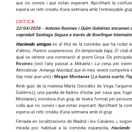
que no coneix i que estan esperant. Aprofitant la confusi
espera un retir creatiu d'una setmana amb l'entranyable gru
CRÍTICA:
22/04/2026 - Antonio Resines i Quim Gutiérrez encarnen do
coproduït Santiago Segura a través de Bowfinger Internatio
Haciendo amigos
és el títol de la comèdia que ha rodat e
d'altres,
Puntos suspensivos
,
En temporada baja
,
El club d
qual va obtenir una nominació al premi Goya. Els principa
Resines
(vist l'any passat a
Mikaela
i
La cena
, per exem
Almodóvar:
Amarga Navidad
, que el mes vinent competirà 
hay más que uno
) i
Megan Montane
r
(
La buena suerte
,
Pa
Amb guió de la mateixa Marta González de Vega, l’argument
Gutiérrez), una parella de lladres d’estar per casa que, fug
Montaner), monitora d'un grup de teatre format per persone
colla que no coneix i que estan esperant. Aprofitant la c
espera un retir creatiu d'una setmana amb el grup.
Filmada en localitzacions de Madrid i les Canàries i, se
mirada poc habitual a la comèdia espanyola,
Haciendo