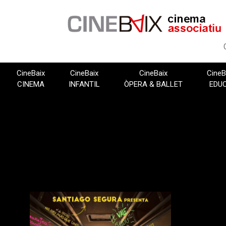
Vés
al
contingut
CineBaix
CineBaix
CineBaix
CineB
CINEMA
INFANTIL
ÒPERA & BALLET
EDU