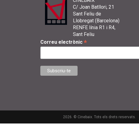
CINEBAIX
C/ Joan Batllori, 21
Sant Feliu de
Llobregat (Barcelona)
RENFE línia R1 i R4,
Sant Feliu
*
Correu electrònic
2026. © Cinebaix. Tots els drets reservats.