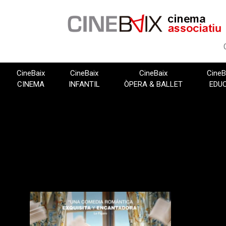
Vés
al
contingut
CineBaix
CineBaix
CineBaix
CineB
CINEMA
INFANTIL
ÒPERA & BALLET
EDU