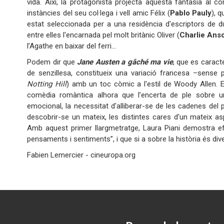
vida. Així, la protagonista projecta aquesta fantasia al 
instàncies del seu col·lega i vell amic Félix (
Pablo Pauly
), 
estat seleccionada per a una residència d'escriptors de d
entre elles l'encarnada pel molt britànic Oliver (
Charlie Ans
l’Agathe en baixar del ferri...
Podem dir que
Jane Austen a gâché ma vie
, que es caract
de senzillesa, constitueix una variació francesa –sense
Notting Hill
) amb un toc còmic a l'estil de Woody Allen. E
comèdia romàntica alhora que l’encerta de ple sobre un
emocional, la necessitat d'alliberar-se de les cadenes del p
descobrir-se un mateix, les distintes cares d'un mateix aspe
Amb aquest primer llargmetratge, Laura Piani demostra ef
pensaments i sentiments”, i que si a 
Fabien Lemercier - cineuropa.org