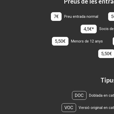
Preus de les entra
7€
5
Preu entrada normal
4,5€*
Socis de
5,50€
Menors de 12 anys
5,50€
Tipu
DOC
Doblada en cat
VOC
Versió original en ca