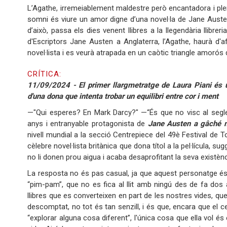
L’Agathe, irremeiablement maldestre però encantadora i plen
somni és viure un amor digne d’una novel·la de Jane Auste
d’això, passa els dies venent llibres a la llegendària llibr
d'Escriptors Jane Austen a Anglaterra, l’Agathe, haurà d'
novel·lista i es veurà atrapada en un caòtic triangle amorós 
CRÍTICA:
11/09/2024 - El primer llargmetratge de Laura Piani és 
d'una dona que intenta trobar un equilibri entre cor i ment
—"Qui esperes? En Mark Darcy?" —“És que no visc al segle a
anys i entranyable protagonista de
Jane Austen a gâché 
nivell mundial a la secció Centrepiece del 49è Festival de T
cèlebre novel·lista britànica que dona títol a la pel·lícula, su
no li donen prou aigua i acaba desaprofitant la seva existènc
La resposta no és pas casual, ja que aquest personatge és u
“pim-pam”, que no es fica al llit amb ningú des de fa dos a
llibres que es converteixen en part de les nostres vides, que
descomptat, no tot és tan senzill, i és que, encara que el c
“explorar alguna cosa diferent”, l'única cosa que ella vol é