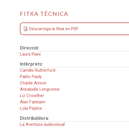
FITXA TÈCNICA
Descarrega la fitxa en PDF
Direcció:
Laura Piani
Intèrprets:
Camille Rutherford
Pablo Pauly
Charlie Anson
Annabelle Lengronne
Liz Crowther
Alan Fairbairn
Lola Peploe
Distribuïdora:
La Aventura audiovisual