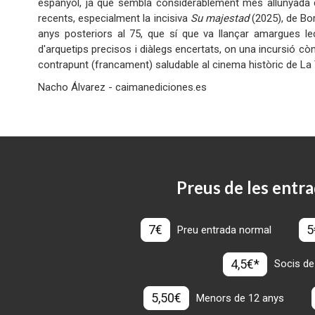
espanyol, ja que sembla considerablement més allunyada 
recents, especialment la incisiva
Su majestad
(2025), de Bo
anys posteriors al 75, que sí que va llançar amargues l
d'arquetips precisos i diàlegs encertats, on una incursió còm
contrapunt (francament) saludable al cin
Nacho Álvarez - caimanediciones.es
Preus de les entra
7€
5
Preu entrada normal
4,5€*
Socis de
5,50€
Menors de 12 anys