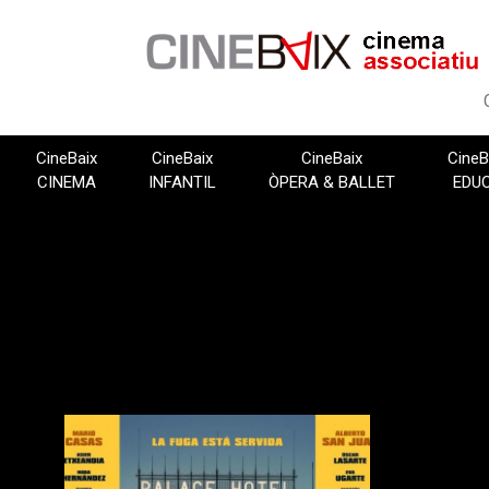
Vés
al
contingut
CineBaix
CineBaix
CineBaix
CineB
CINEMA
INFANTIL
ÒPERA & BALLET
EDU