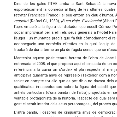
Dins de les gales RTVE arriba a Sant Sebastià la nova 
esporàdicament la comèdia al llarg de les últimes quatre
retratar Francisco Franco i el seu entorn en clau d'hum
resucitó
(Rafael Gil, 1980),
¡Buen viaje, Excelencia!
(Albert B
l'aproximació a la figura del dictador que escull Gómez Pere
sopar improvisat per a ell i els seus generals a l'Hotel Pal
lleuger i un muntatge precís que fa fluir còmodament el relat 
aconsegueix una comèdia efectiva en la qual l'equip de c
tractarà de dur a terme un pla de fugida sense que se n'as
Mantenint aquest pòsit teatral heretat de l'obra de José
estrenada el 2008, el que proposa aquí el cineasta és un co
referència a la cuina on s'ordeix el pla respecte al men
anticipava quaranta anys de repressió i l'exterior com a hor
tenint en compte tot allò que es pot dir o no davant dels al
qualificatius irrespectuosos sobre la figura del cabdill 
anhels particulars (d'una banda i de l'altra) projectats en s
veritable protagonista de la història, l'aspecte del qual ser
gest el sentir interior dels seus personatges-, del procés qu
D'altra banda, i després de cinquanta anys de democràci