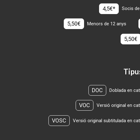
4,5€*
Socis de
5,50€
Menors de 12 anys
5,50€
Tipu
DOC
Doblada en cat
VOC
Versió original en ca
VOSC
Versió original subtitulada en ca