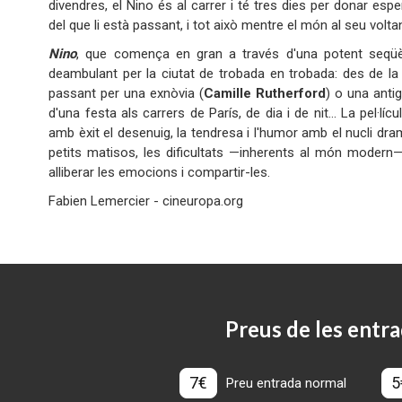
divendres, el Nino és al carrer i té tres dies per donar esp
del que li està passant, i tot això mentre el món al seu voltan
Nino
, que comença en gran a través d'una potent seqüència
deambulant per la ciutat de trobada en trobada: des de la
passant per una exnòvia (
Camille Rutherford
) o una anti
d'una festa als carrers de París, de dia i de nit... La pel
amb èxit el desenuig, la tendresa i l'humor amb el nucli dram
petits matisos, les dificultats —inherents al món modern— d
alliberar les emocions i compartir-les.
Fabien Lemercier - cineuropa.org
Preus de les entra
7€
5
Preu entrada normal