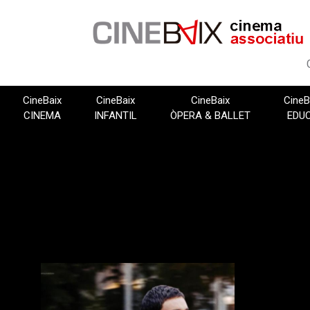
Vés
al
contingut
CineBaix
CineBaix
CineBaix
CineB
CINEMA
INFANTIL
ÒPERA & BALLET
EDU