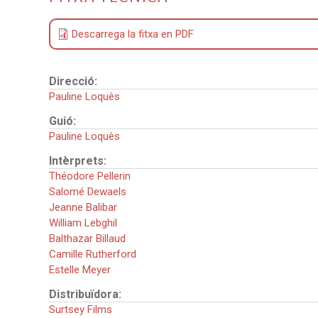
Descarrega la fitxa en PDF
Direcció:
Pauline Loquès
Guió:
Pauline Loquès
Intèrprets:
Théodore Pellerin
Salomé Dewaels
Jeanne Balibar
William Lebghil
Balthazar Billaud
Camille Rutherford
Estelle Meyer
Distribuïdora:
Surtsey Films