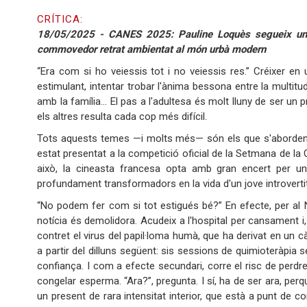
CRÍTICA:
18/05/2025 - CANES 2025: Pauline Loquès segueix un j
commovedor retrat ambientat al món urbà modern
“Era com si ho veiessis tot i no veiessis res.” Créixer en
estimulant, intentar trobar l'ànima bessona entre la multitu
amb la família… El pas a l'adultesa és molt lluny de ser u
els altres resulta cada cop més difícil.
Tots aquests temes —i molts més— són els que s'aborde
estat presentat a la competició oficial de la Setmana de la 
això, la cineasta francesa opta amb gran encert per un
profundament transformadors en la vida d'un jove introvertit 
“No podem fer com si tot estigués bé?” En efecte, per al N
notícia és demolidora. Acudeix a l'hospital per cansament i,
contret el virus del papil·loma humà, que ha derivat en un c
a partir del dilluns següent: sis sessions de quimioteràpia
confiança. I com a efecte secundari, corre el risc de perdre
congelar esperma. “Ara?”, pregunta. I sí, ha de ser ara, per
un present de rara intensitat interior, que està a punt de 