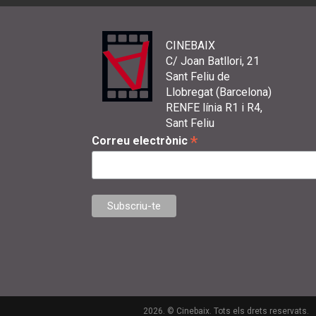
CINEBAIX
C/ Joan Batllori, 21
Sant Feliu de
Llobregat (Barcelona)
RENFE línia R1 i R4,
Sant Feliu
*
Correu electrònic
2026. © Cinebaix. Tots els drets reservats.