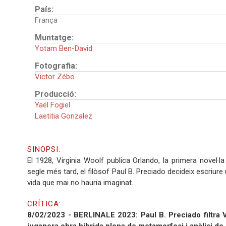
País:
França
Muntatge:
Yotam Ben-David
Fotografia:
Victor Zébo
Producció:
Yaël Fogiel
Laetitia Gonzalez
SINOPSI:
El 1928, Virginia Woolf publica Orlando, la primera novel·l
segle més tard, el filòsof Paul B. Preciado decideix escriure 
vida que mai no hauria imaginat.
CRÍTICA:
8/02/2023 - BERLINALE 2023: Paul B. Preciado filtra 