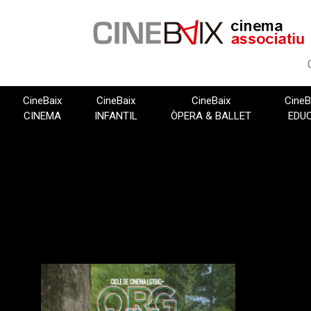
Vés
al
contingut
CineBaix
CineBaix
CineBaix
CineB
CINEMA
INFANTIL
ÒPERA & BALLET
EDU