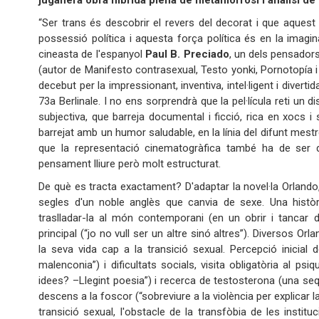
juganera obra híbrida plena de metamorfosi i anàlisi de l
“Ser trans és descobrir el revers del decorat i que aques
possessió política i aquesta força política és en la imagi
cineasta de l'espanyol
Paul B. Preciado
, un dels pensadors
(autor de Manifesto contrasexual, Testo yonki, Pornotopía
decebut per la impressionant, inventiva, intel·ligent i divertid
73a Berlinale. I no ens sorprendrà que la pel·lícula reti un
subjectiva, que barreja documental i ficció, rica en xocs i
barrejat amb un humor saludable, en la línia del difunt mestre
que la representació cinematogràfica també ha de ser d
pensament lliure però molt estructurat.
De què es tracta exactament? D'adaptar la novel·la Orlando
segles d'un noble anglès que canvia de sexe. Una històri
traslladar-la al món contemporani (en un obrir i tancar d
principal (“jo no vull ser un altre sinó altres”). Diversos
la seva vida cap a la transició sexual. Percepció inicial 
malenconia”) i dificultats socials, visita obligatòria al p
idees? –Llegint poesia”) i recerca de testosterona (una seqü
descens a la foscor (“sobreviure a la violència per explicar la 
transició sexual, l'obstacle de la transfòbia de les instit