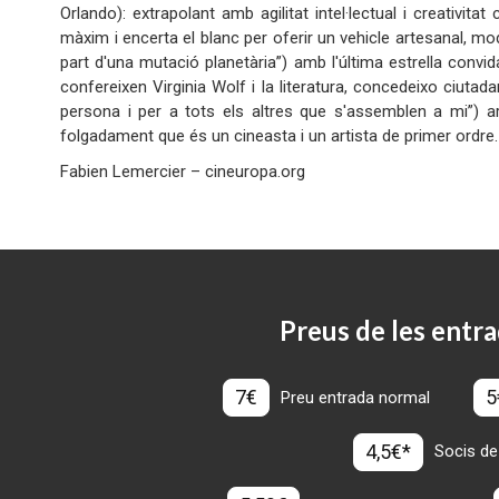
Orlando): extrapolant amb agilitat intel·lectual i creativita
màxim i encerta el blanc per oferir un vehicle artesanal, mo
part d'una mutació planetària”) amb l'última estrella convi
confereixen Virginia Wolf i la literatura, concedeixo ciutad
persona i per a tots els altres que s'assemblen a mi”) a
folgadament que és un cineasta i un artista de primer ordre.
Fabien Lemercier – cineuropa.org
Preus de les entra
7€
5
Preu entrada normal
4,5€*
Socis de