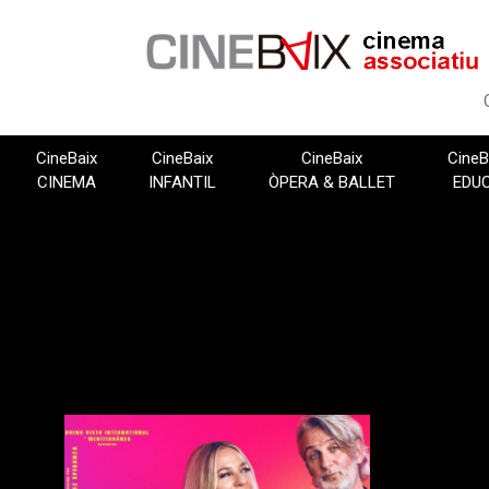
Vés
al
contingut
CineBaix
CineBaix
CineBaix
CineB
CINEMA
INFANTIL
ÒPERA & BALLET
EDU