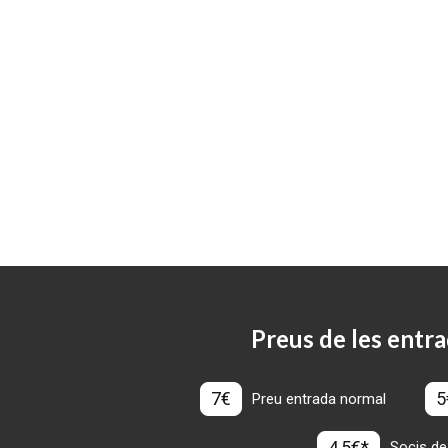
Preus de les entra
7€
5
Preu entrada normal
4,5€*
Socis de