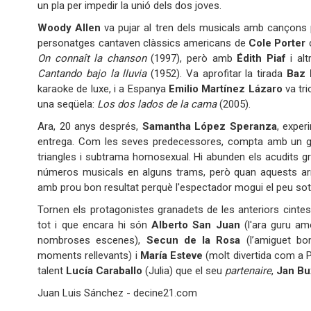
un pla per impedir la unió dels dos joves.
Woody Allen
va pujar al tren dels musicals amb cançons 
personatges cantaven clàssics americans de
Cole Porter
c
On connaît la chanson
(1997), però amb
Édith Piaf
i alt
Cantando bajo la lluvia
(1952). Va aprofitar la tirada
Baz 
karaoke de luxe, i a Espanya
Emilio Martínez Lázaro
va tr
una seqüela:
Los dos lados de la cama
(2005).
Ara, 20 anys després,
Samantha López Speranza
, exper
entrega. Com les seves predecessores, compta amb un g
triangles i subtrama homosexual. Hi abunden els acudits grol
números musicals en alguns trams, però quan aquests arri
amb prou bon resultat perquè l'espectador mogui el peu sot
Tornen els protagonistes granadets de les anteriors cint
tot i que encara hi són
Alberto San Juan
(l'ara guru am
nombroses escenes),
Secun de la Rosa
(l’amiguet bo
moments rellevants) i
María Esteve
(molt divertida com a P
talent
Lucía Caraballo
(Julia) que el seu
partenaire
,
Jan B
Juan Luis Sánchez - decine21.com