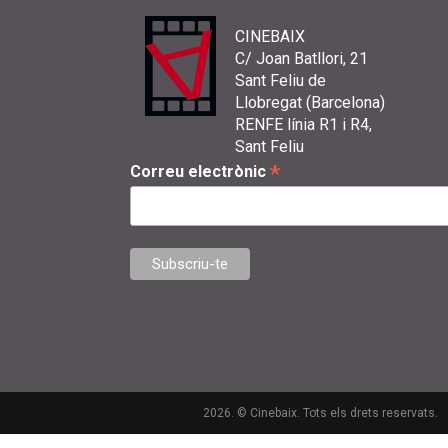
CINEBAIX
C/ Joan Batllori, 21
Sant Feliu de
Llobregat (Barcelona)
RENFE línia R1 i R4,
Sant Feliu
*
Correu electrònic
2026. © Cinebaix. Tots els drets reservats.