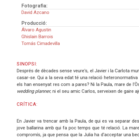
Fotografia:
David Azcano
Producció:
Álvaro Agustin
Ghislain Barrois
Tomás Cimadevilla
SINOPSI:
Després de dècades sense veure's, el Javier i la Carlota mun
casar-se. Qui a la seva edat té una relació heteronormativa
els han ensenyat res com a pares? Ni la Paula, mare de l'Òsca
wedding planner
; ni el seu amic Carlos, serveixen de gaire a
CRÍTICA:
En Javier va trencar amb la Paula, de qui es va separar desp
jove ballarina amb qui fa poc temps que té relació. La mare 
compromís, ja que pensa que la Julia ha d'acceptar una beca