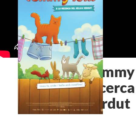
Tummy 
recerca
perdut