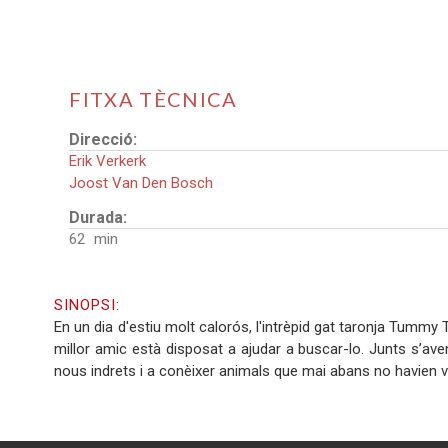
FITXA TÈCNICA
Direcció:
Erik Verkerk
Joost Van Den Bosch
Durada:
62
SINOPSI:
En un dia d'estiu molt calorós, l'intrèpid gat taronja Tummy
millor amic està disposat a ajudar a buscar-lo. Junts s’aven
nous indrets i a conèixer animals que mai abans no havien v