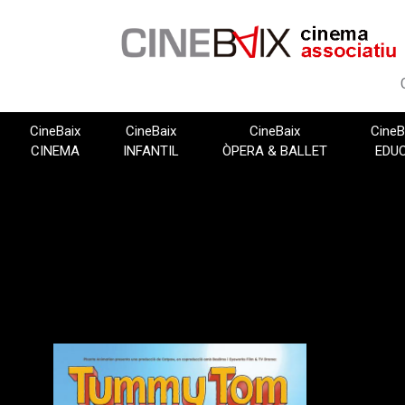
Vés
al
contingut
CineBaix
CineBaix
CineBaix
CineB
CINEMA
INFANTIL
ÒPERA & BALLET
EDU