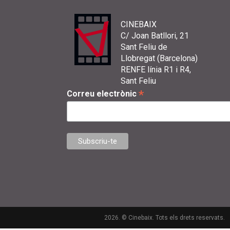
CINEBAIX
C/ Joan Batllori, 21
Sant Feliu de
Llobregat (Barcelona)
RENFE línia R1 i R4,
Sant Feliu
*
Correu electrònic
2026. © Cinebaix. Tots els drets reservats.