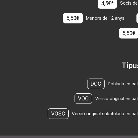
4,5€*
Socis de
5,50€
Menors de 12 anys
5,50€
Tipu
DOC
Doblada en cat
VOC
Versió original en ca
VOSC
Versió original subtitulada en ca