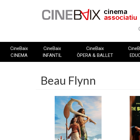
Vés
al
contingut
CineBaix
CineBaix
CineBaix
CineB
CINEMA
INFANTIL
ÒPERA & BALLET
EDU
Beau Flynn