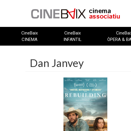
Vés
al
contingut
CineBaix
CineBaix
CineBai
CINEMA
INFANTIL
ÒPERA & B
Dan Janvey