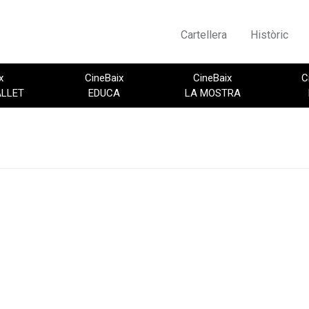
Cartellera
Històric
x
CineBaix
CineBaix
C
ALLET
EDUCA
LA MOSTRA