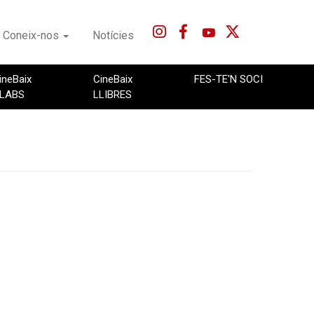
Coneix-nos
Notícies
ineBaix
CineBaix
FES-TE'N SOCI
LABS
LLIBRES