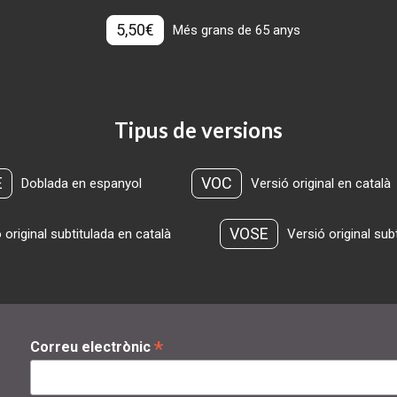
5,50€
Més grans de 65 anys
Tipus de versions
E
VOC
Doblada en espanyol
Versió original en català
VOSE
 original subtitulada en català
Versió original sub
*
Correu electrònic