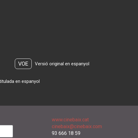
VOE
Versió original en espanyol
titulada en espanyol
www.cinebaix.cat
cinebaix@cinebaix.com
93 666 18 59