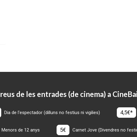
reus de les entrades (de cinema) a CineBa
4,5€*
Dia de l'espectador (dilluns no festius ni vigilies)
5€
Menors de 12 anys
Carnet Jove (Divendres no festius