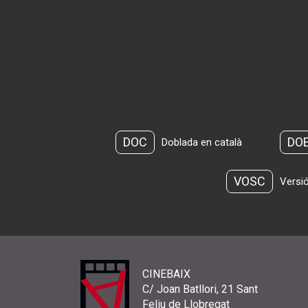
DOC
DO
Doblada en català
VOSC
Versió
CINEBAIX
C/ Joan Batllori, 21 Sant
Feliu de Llobregat