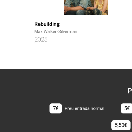
Rebuilding
Max Walker-Silverman
2025
P
7€
5€
Preu entrada normal
5,50€