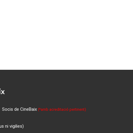
ix
Socis de CineBaix
(*amb acreditació pertinent)
 ni vigilies)