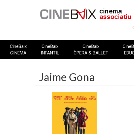
Vés
al
contingut
CineBaix
CineBaix
CineBaix
CineB
CINEMA
INFANTIL
ÒPERA & BALLET
EDU
Jaime Gona