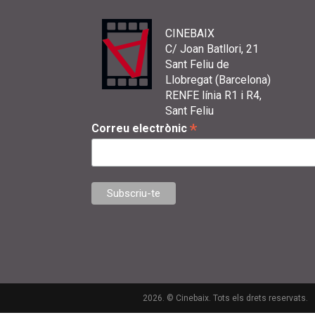
CINEBAIX
C/ Joan Batllori, 21
Sant Feliu de
Llobregat (Barcelona)
RENFE línia R1 i R4,
Sant Feliu
*
Correu electrònic
2026. © Cinebaix. Tots els drets reservats.