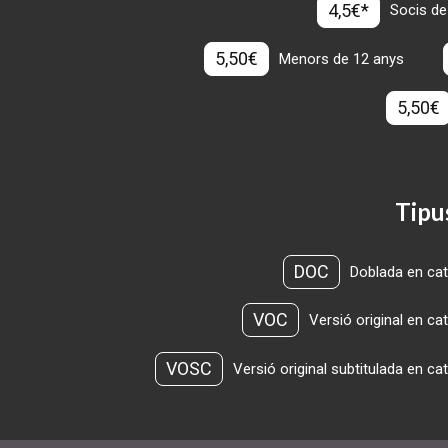
4,5€*
Socis de
5,50€
Menors de 12 anys
5,50€
Tipu
DOC
Doblada en cat
VOC
Versió original en ca
VOSC
Versió original subtitulada en ca