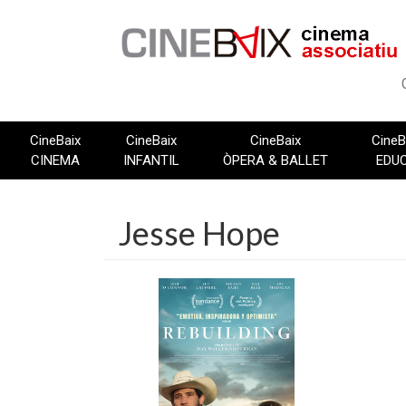
Vés
al
contingut
CineBaix
CineBaix
CineBaix
CineB
CINEMA
INFANTIL
ÒPERA & BALLET
EDU
Jesse Hope