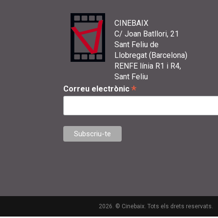
CINEBAIX
C/ Joan Batllori, 21
Sant Feliu de
Llobregat (Barcelona)
RENFE línia R1 i R4,
Sant Feliu
*
Correu electrònic
2026. © Cinebaix. Tots els drets reservats.