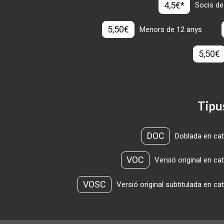
4,5€*
Socis de
5,50€
Menors de 12 anys
5,50€
Tipu
DOC
Doblada en cat
VOC
Versió original en ca
VOSC
Versió original subtitulada en ca