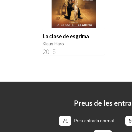
La clase de esgrima
Klaus Härö
2015
Preus de les entra
7€
5
Preu entrada normal