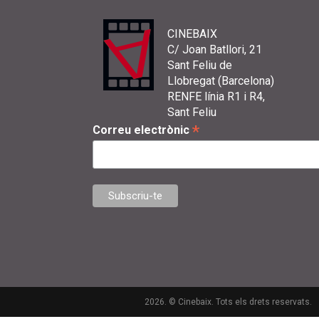
CINEBAIX
C/ Joan Batllori, 21
Sant Feliu de
Llobregat (Barcelona)
RENFE línia R1 i R4,
Sant Feliu
*
Correu electrònic
2026. © Cinebaix. Tots els drets reservats.