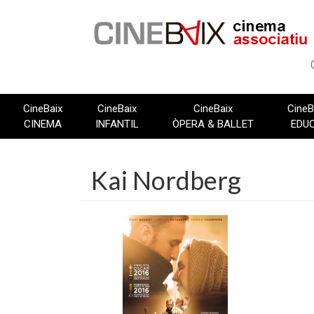
Vés
al
contingut
CineBaix
CineBaix
CineBaix
CineB
CINEMA
INFANTIL
ÒPERA & BALLET
EDU
Kai Nordberg