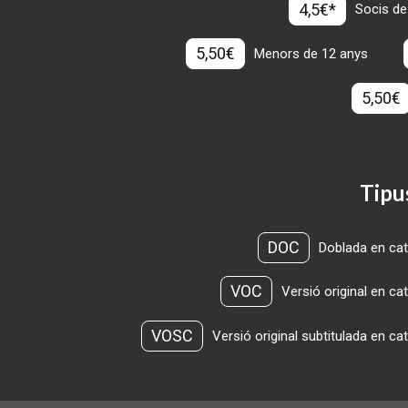
4,5€*
Socis de
5,50€
Menors de 12 anys
5,50€
Tipu
DOC
Doblada en cat
VOC
Versió original en ca
VOSC
Versió original subtitulada en ca