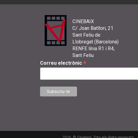
CINEBAIX
C/ Joan Batllori, 21
Sant Feliu de
Llobregat (Barcelona)
RENFE línia R1 i R4,
Sant Feliu
*
Correu electrònic
2026. © Cinebaix. Tots els drets reservats.