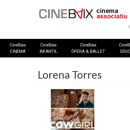
Vés
al
contingut
CineBaix
CineBaix
CineBaix
CineB
CINEMA
INFANTIL
ÒPERA & BALLET
EDU
Lorena Torres