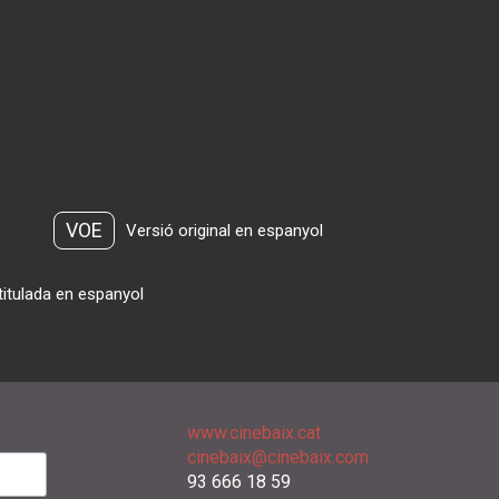
VOE
Versió original en espanyol
titulada en espanyol
www.cinebaix.cat
cinebaix@cinebaix.com
93 666 18 59