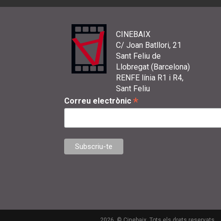
CINEBAIX
C/ Joan Batllori, 21
Sant Feliu de
Llobregat (Barcelona)
RENFE línia R1 i R4,
Sant Feliu
*
Correu electrònic
2026. © Cinebaix. Tots els drets reservats.