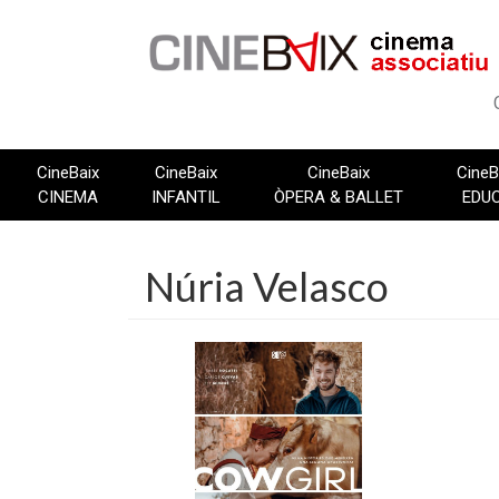
Vés
al
contingut
CineBaix
CineBaix
CineBaix
CineB
CINEMA
INFANTIL
ÒPERA & BALLET
EDU
Núria Velasco