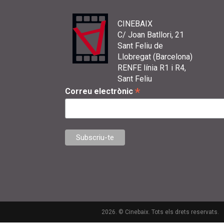
CINEBAIX
C/ Joan Batllori, 21
Sant Feliu de
Llobregat (Barcelona)
RENFE línia R1 i R4,
Sant Feliu
*
Correu electrònic
2026. © Cinebaix. Tots els drets reservats.