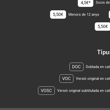
4,5€*
Socis de
5,50€
Menors de 12 anys
5,50€
Tipu
DOC
Doblada en cat
VOC
Versió original en ca
VOSC
Versió original subtitulada en ca