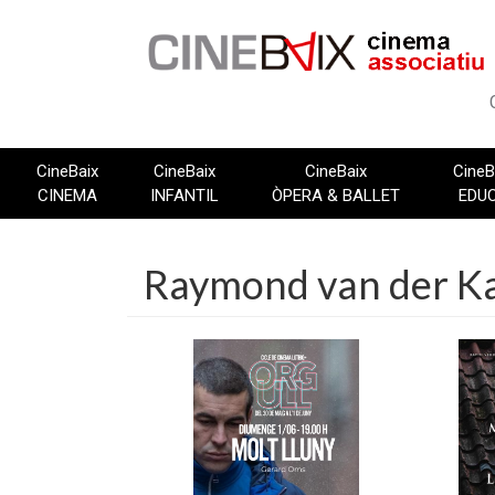
Vés
al
contingut
CineBaix
CineBaix
CineBaix
CineB
CINEMA
INFANTIL
ÒPERA & BALLET
EDU
Raymond van der Ka