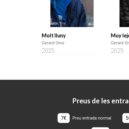
Molt lluny
Muy lej
Gerard Oms
Gerard 
2025
2025
Preus de les entra
7€
5
Preu entrada normal