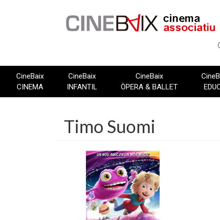
Vés
al
contingut
CineBaix
CineBaix
CineBaix
CineB
CINEMA
INFANTIL
ÒPERA & BALLET
EDU
Timo Suomi