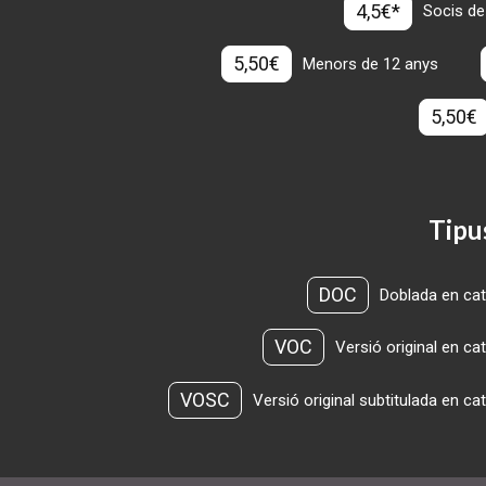
4,5€*
Socis de
5,50€
Menors de 12 anys
5,50€
Tipu
DOC
Doblada en cat
VOC
Versió original en ca
VOSC
Versió original subtitulada en ca