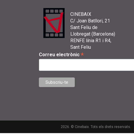
CINEBAIX
C/ Joan Batllori, 21
Sant Feliu de
Llobregat (Barcelona)
RENFE línia R1 i R4,
Sant Feliu
*
Correu electrònic
2026. © Cinebaix. Tots els drets reservats.