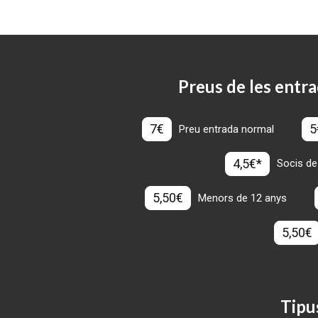
Preus de les entra
7€
5
Preu entrada normal
4,5€*
Socis de
5,50€
Menors de 12 anys
5,50€
Tipu