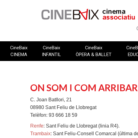
Vés
al
contingut
CineBaix
CineBaix
CineBaix
CineB
CINEMA
INFANTIL
ÒPERA & BALLET
EDU
ON SOM I COM ARRIBAR
C. Joan Batllori, 21
08980 Sant Feliu de Llobregat
Telèfon: 93 666 18 59
Renfe
: Sant Feliu de Llobregat (linia R4).
Trambaix
: Sant Feliu-Consell Comarcal (última de 