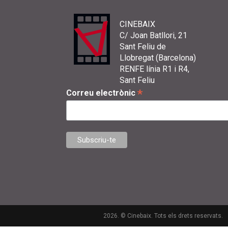
CINEBAIX
C/ Joan Batllori, 21
Sant Feliu de
Llobregat (Barcelona)
RENFE línia R1 i R4,
Sant Feliu
*
Correu electrònic
2026. © Cinebaix. Tots els drets reservats.