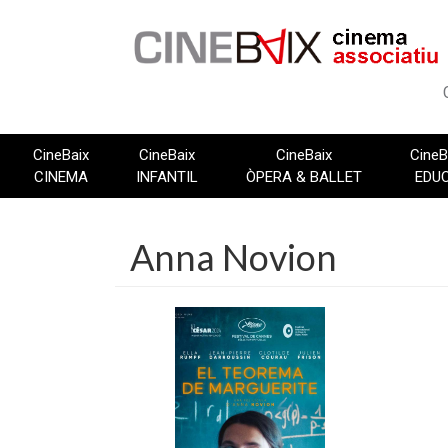
Vés
al
contingut
CineBaix
CineBaix
CineBaix
CineB
CINEMA
INFANTIL
ÒPERA & BALLET
EDU
Anna Novion