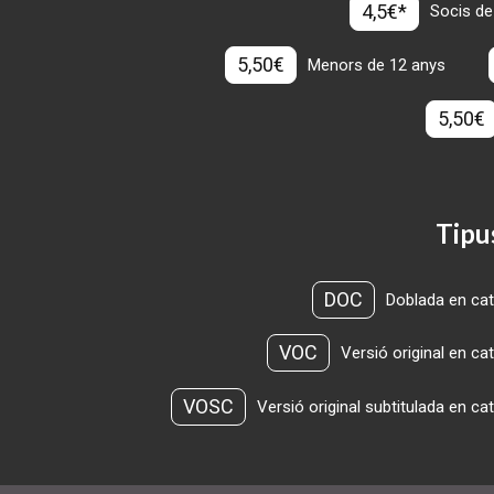
4,5€*
Socis de
5,50€
Menors de 12 anys
5,50€
Tipu
DOC
Doblada en cat
VOC
Versió original en ca
VOSC
Versió original subtitulada en ca