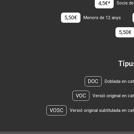
4,5€*
Socis de
5,50€
Menors de 12 anys
5,50€
Tipu
DOC
Doblada en cat
VOC
Versió original en ca
VOSC
Versió original subtitulada en ca