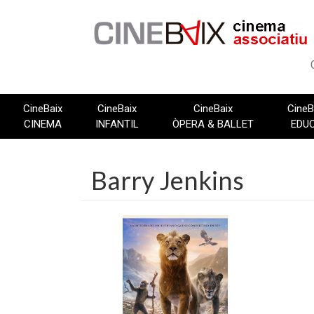
Vés
al
contingut
CineBaix
CineBaix
CineBaix
CineB
CINEMA
INFANTIL
ÒPERA & BALLET
EDU
Barry Jenkins