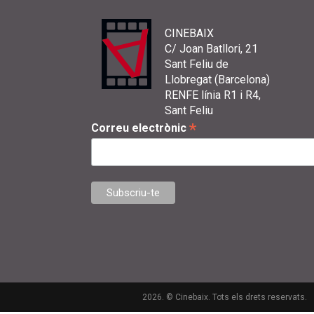
CINEBAIX
C/ Joan Batllori, 21
Sant Feliu de
Llobregat (Barcelona)
RENFE línia R1 i R4,
Sant Feliu
*
Correu electrònic
2026. © Cinebaix. Tots els drets reservats.