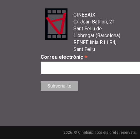
CINEBAIX
C/ Joan Batllori, 21
Sant Feliu de
Llobregat (Barcelona)
RENFE línia R1 i R4,
Sant Feliu
*
Correu electrònic
2026. © Cinebaix. Tots els drets reservats.