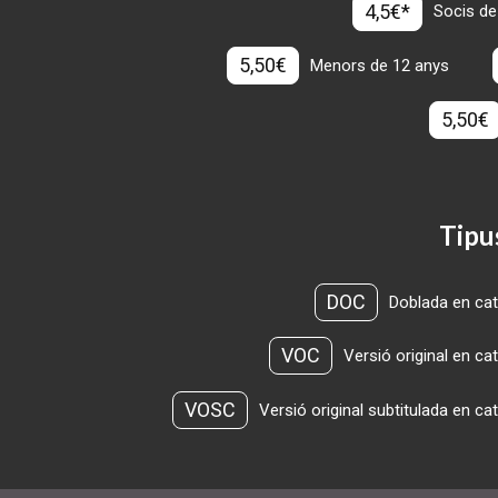
4,5€*
Socis de
5,50€
Menors de 12 anys
5,50€
Tipu
DOC
Doblada en cat
VOC
Versió original en ca
VOSC
Versió original subtitulada en ca