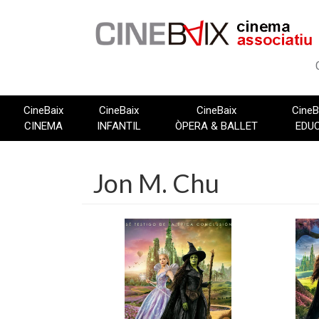
Vés
al
contingut
CineBaix
CineBaix
CineBaix
CineB
CINEMA
INFANTIL
ÒPERA & BALLET
EDU
Jon M. Chu