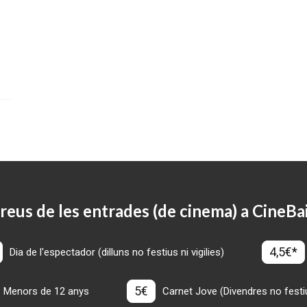
reus de les entrades (de cinema) a CineBa
4,5€*
Dia de l'espectador (dilluns no festius ni vigilies)
5€
Menors de 12 anys
Carnet Jove (Divendres no festius