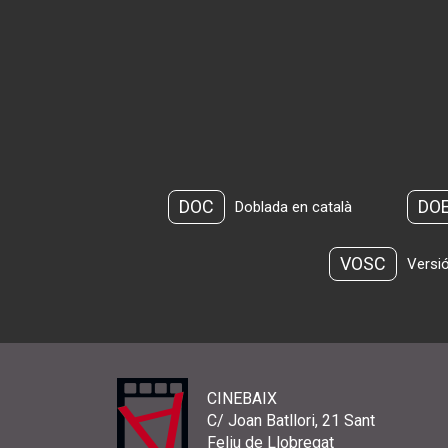
DOC
DO
Doblada en català
VOSC
Versió
CINEBAIX
C/ Joan Batllori, 21 Sant
Feliu de Llobregat