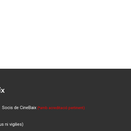
ix
Socis de CineBaix
(*amb acreditació pertinent)
 ni vigilies)