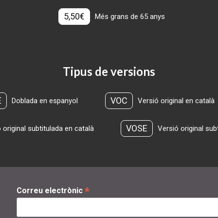
5,50€
Més grans de 65 anys
Tipus de versions
E
VOC
Doblada en espanyol
Versió original en català
VOSE
 original subtitulada en català
Versió original sub
*
Correu electrònic