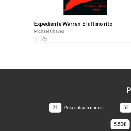
Expediente Warren: El último rito
Michael Chaves
2025
P
7€
5€
Preu entrada normal
5,50€