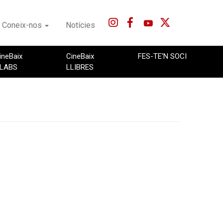
Coneix-nos
Notícies
ineBaix
CineBaix
FES-TE'N SOCI
LABS
LLIBRES