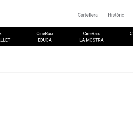
Cartellera
Històric
x
CineBaix
CineBaix
C
ALLET
EDUCA
LA MOSTRA