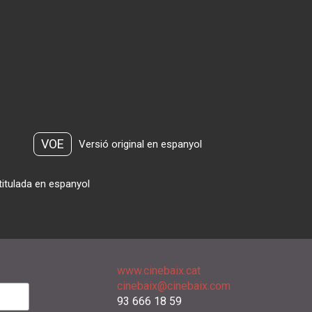
VOE
Versió original en espanyol
titulada en espanyol
www.cinebaix.cat
cinebaix@cinebaix.com
93 666 18 59