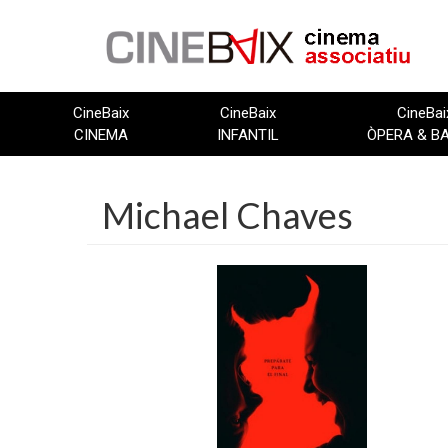
Vés
al
contingut
CineBaix
CineBaix
CineBai
CINEMA
INFANTIL
ÒPERA & B
Michael Chaves