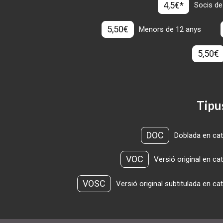
4,5€*
Socis de
5,50€
Menors de 12 anys
5,50€
Tipu
DOC
Doblada en cat
VOC
Versió original en ca
VOSC
Versió original subtitulada en ca