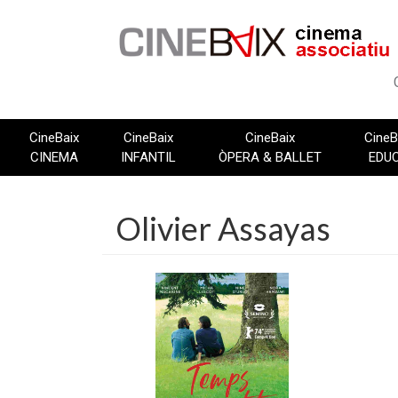
Vés
al
contingut
CineBaix
CineBaix
CineBaix
CineB
CINEMA
INFANTIL
ÒPERA & BALLET
EDU
Olivier Assayas