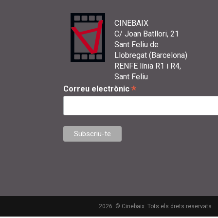
CINEBAIX
C/ Joan Batllori, 21
Sant Feliu de
Llobregat (Barcelona)
RENFE línia R1 i R4,
Sant Feliu
*
Correu electrònic
2026. © Cinebaix. Tots els drets reservats.