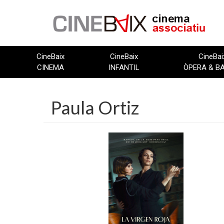
Vés
al
contingut
CineBaix
CineBaix
CineBai
CINEMA
INFANTIL
ÒPERA & B
Paula Ortiz