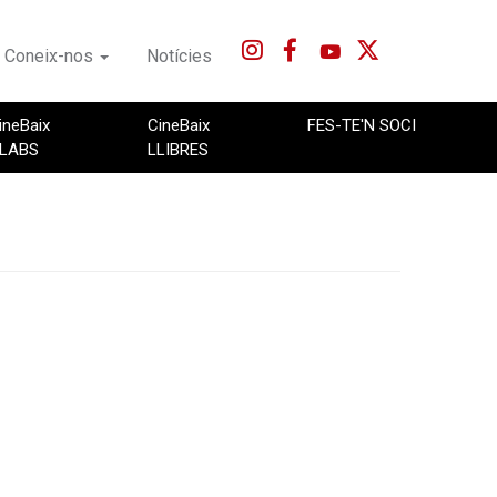
Coneix-nos
Notícies
ineBaix
CineBaix
FES-TE'N SOCI
LABS
LLIBRES