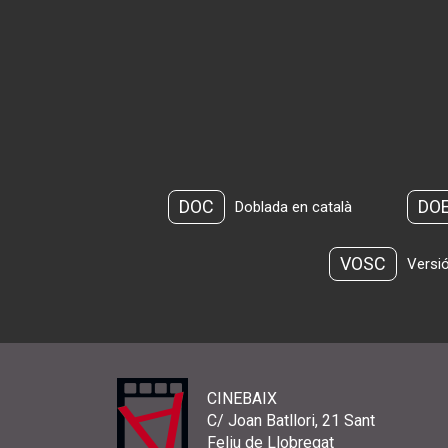
DOC
DO
Doblada en català
VOSC
Versió
CINEBAIX
C/ Joan Batllori, 21 Sant
Feliu de Llobregat