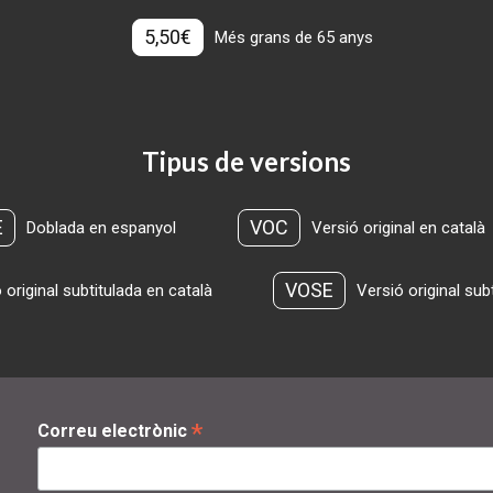
5,50€
Més grans de 65 anys
Tipus de versions
E
VOC
Doblada en espanyol
Versió original en català
VOSE
 original subtitulada en català
Versió original sub
*
Correu electrònic