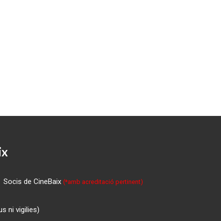
ix
Socis de CineBaix
(*amb acreditació pertinent)
 ni vigilies)