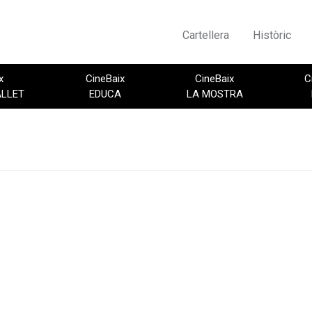
Cartellera
Històric
x
CineBaix
CineBaix
C
ALLET
EDUCA
LA MOSTRA