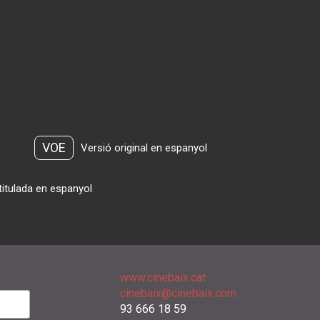
VOE
Versió original en espanyol
titulada en espanyol
www.cinebaix.cat
cinebaix@cinebaix.com
93 666 18 59