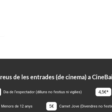
reus de les entrades (de cinema) a CineBa
4,5€*
Dia de l'espectador (dilluns no festius ni vigilies)
5€
Menors de 12 anys
Carnet Jove (Divendres no festius