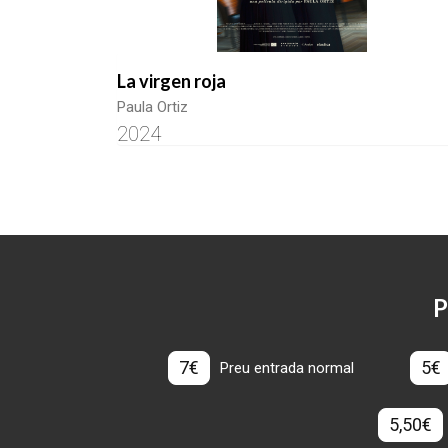
La virgen roja
Paula Ortiz
2024
P
7€
5€
Preu entrada normal
5,50€