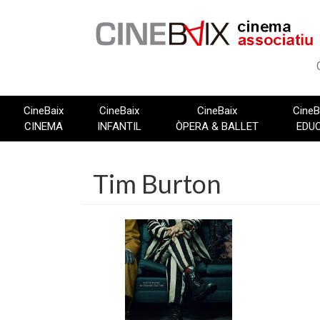
Vés
al
contingut
CineBaix
CineBaix
CineBaix
CineB
CINEMA
INFANTIL
ÒPERA & BALLET
EDU
Tim Burton