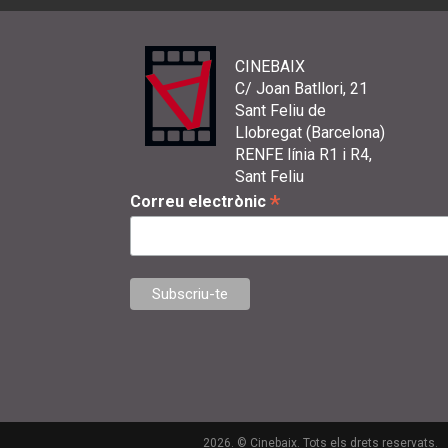
CINEBAIX
C/ Joan Batllori, 21
Sant Feliu de
Llobregat (Barcelona)
RENFE línia R1 i R4,
Sant Feliu
*
Correu electrònic
2026. © Cinebaix. Tots els drets reservats.