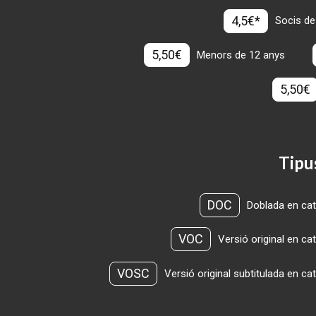
4,5€*
Socis de
5,50€
Menors de 12 anys
5,50€
Tipu
DOC
Doblada en cat
VOC
Versió original en ca
VOSC
Versió original subtitulada en ca