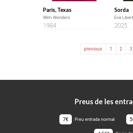
Paris, Texas
Sorda
Wim Wenders
Eva Liber
1984
2025
previous
1
2
3
Preus de les entra
7€
5
Preu entrada normal