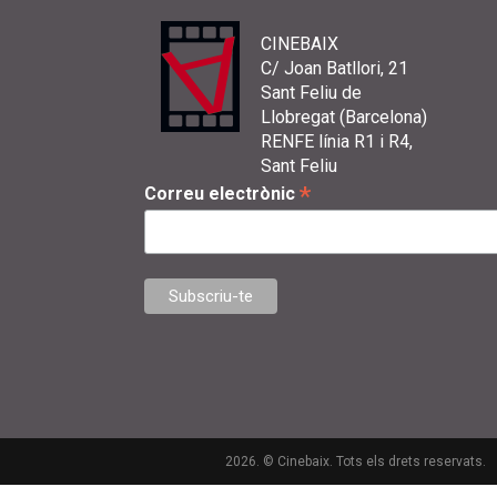
CINEBAIX
C/ Joan Batllori, 21
Sant Feliu de
Llobregat (Barcelona)
RENFE línia R1 i R4,
Sant Feliu
*
Correu electrònic
2026. © Cinebaix. Tots els drets reservats.