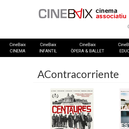
Vés
al
contingut
CineBaix
CineBaix
CineBaix
CineB
CINEMA
INFANTIL
ÒPERA & BALLET
EDU
AContracorriente