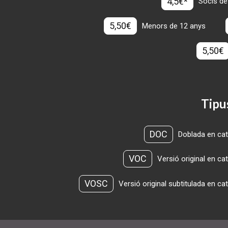
4,5€*
Socis de
5,50€
Menors de 12 anys
5,50€
Tipu
DOC
Doblada en cat
VOC
Versió original en ca
VOSC
Versió original subtitulada en ca