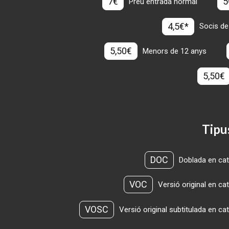
7€
5
Preu entrada normal
4,5€*
Socis de
5,50€
Menors de 12 anys
5,50€
Tipu
DOC
Doblada en cat
VOC
Versió original en ca
VOSC
Versió original subtitulada en ca