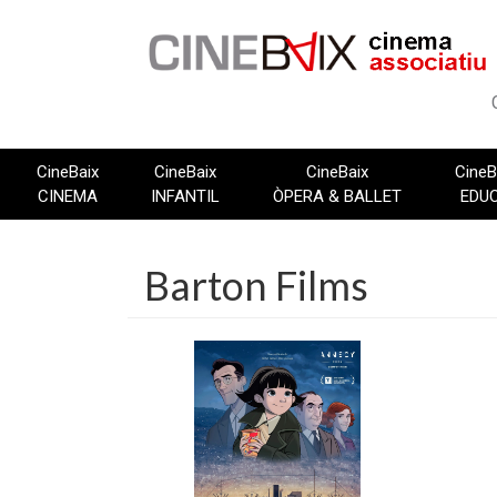
Vés
al
contingut
CineBaix
CineBaix
CineBaix
CineB
CINEMA
INFANTIL
ÒPERA & BALLET
EDU
Barton Films