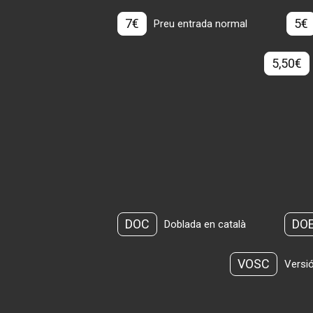
7€
5€
Preu entrada normal
5,50€
DOC
DO
Doblada en català
VOSC
Versió