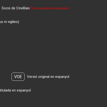
Socis de CineBaix
(*amb acreditació pertinent)
 ni vigilies)
VOE
Versió original en espanyol
titulada en espanyol