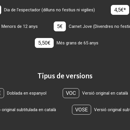
4,5€*
Dia de l'espectador (dilluns no festius ni vigilies)
5€
Menors de 12 anys
Carnet Jove (Divendres no festius
5,50€
Més grans de 65 anys
Tipus de versions
E
VOC
Doblada en espanyol
Versió original en català
VOSE
 original subtitulada en català
Versió original sub