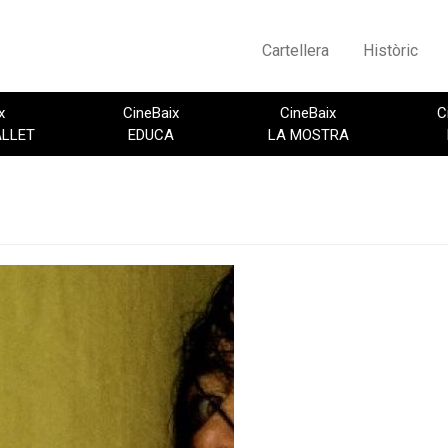
Cartellera
Històric
x
CineBaix
CineBaix
C
ALLET
EDUCA
LA MOSTRA