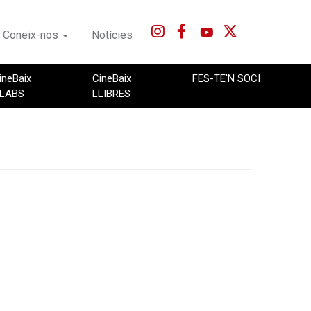
Coneix-nos
Notícies
ineBaix
CineBaix
FES-TE'N SOCI
LABS
LLIBRES