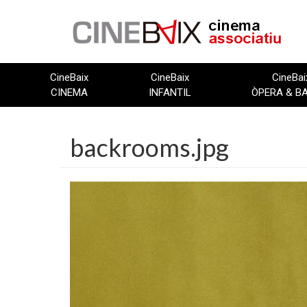
Vés
al
contingut
CineBaix
CineBaix
CineBai
CINEMA
INFANTIL
ÒPERA & B
backrooms.jpg