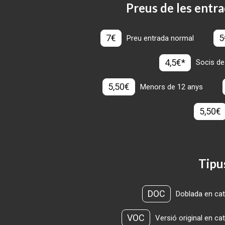
Preus de les entra
7€
5
Preu entrada normal
4,5€*
Socis de
5,50€
Menors de 12 anys
5,50€
Tipu
DOC
Doblada en cat
VOC
Versió original en ca