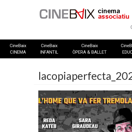
Vés
al
contingut
CineBaix
CineBaix
CineBaix
CineB
CINEMA
INFANTIL
ÒPERA & BALLET
EDU
lacopiaperfecta_20