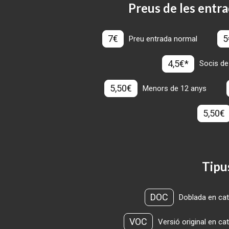
Preus de les entra
7€
5
Preu entrada normal
4,5€*
Socis de
5,50€
Menors de 12 anys
5,50€
Tipu
DOC
Doblada en cat
VOC
Versió original en ca