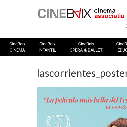
Vés
al
contingut
CineBaix
CineBaix
CineBaix
CineB
CINEMA
INFANTIL
ÒPERA & BALLET
EDU
lascorrientes_poste