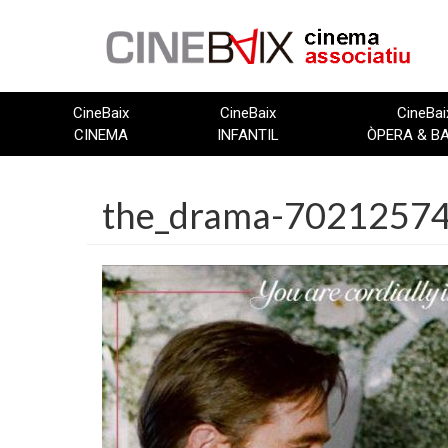
Vés
al
contingut
CineBaix
CineBaix
CineBai
CINEMA
INFANTIL
ÒPERA & B
the_drama-702125741