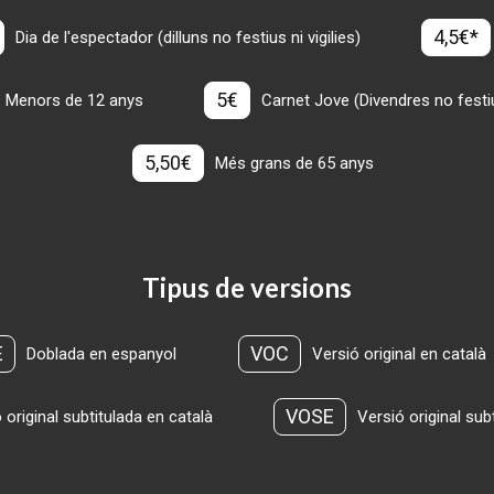
4,5€*
Dia de l'espectador (dilluns no festius ni vigilies)
5€
Menors de 12 anys
Carnet Jove (Divendres no festius
5,50€
Més grans de 65 anys
Tipus de versions
E
VOC
Doblada en espanyol
Versió original en català
VOSE
 original subtitulada en català
Versió original sub