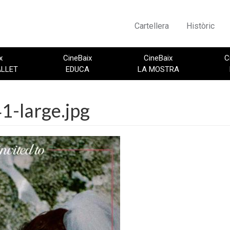
Cartellera
Històric
x
CineBaix
CineBaix
C
ALLET
EDUCA
LA MOSTRA
-large.jpg