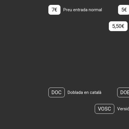
7€
5€
Preu entrada normal
5,50€
DOC
DO
Doblada en català
VOSC
Versió