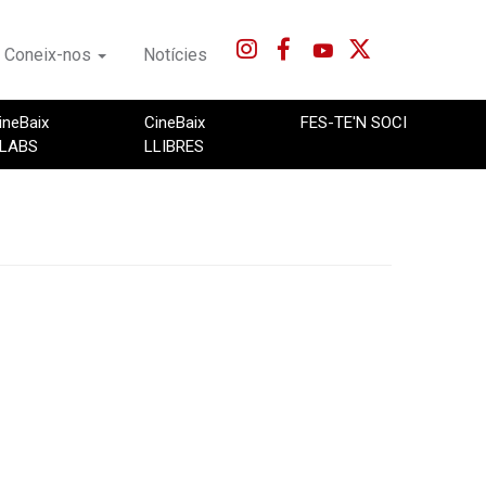
Coneix-nos
Notícies
ineBaix
CineBaix
FES-TE'N SOCI
LABS
LLIBRES