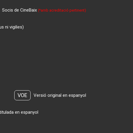
Socis de CineBaix
(*amb acreditació pertinent)
 ni vigilies)
VOE
Versió original en espanyol
titulada en espanyol