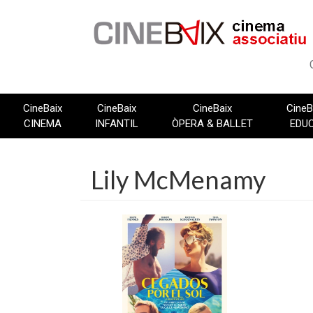
Vés
al
contingut
CineBaix
CineBaix
CineBaix
CineB
CINEMA
INFANTIL
ÒPERA & BALLET
EDU
Lily McMenamy