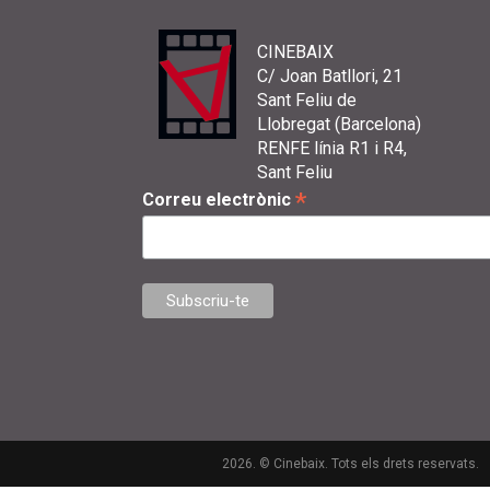
CINEBAIX
C/ Joan Batllori, 21
Sant Feliu de
Llobregat (Barcelona)
RENFE línia R1 i R4,
Sant Feliu
*
Correu electrònic
2026. © Cinebaix. Tots els drets reservats.