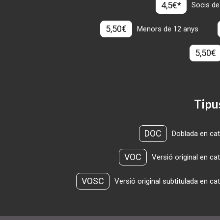
4,5€*
Socis de
5,50€
Menors de 12 anys
5,50€
Tipu
DOC
Doblada en cat
VOC
Versió original en ca
VOSC
Versió original subtitulada en ca