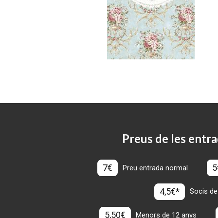
Preus de les entra
7€
5
Preu entrada normal
4,5€*
Socis de
5,50€
Menors de 12 anys