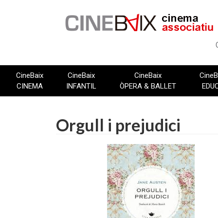
Vés
al
contingut
CineBaix
CineBaix
CineBaix
CineB
CINEMA
INFANTIL
ÒPERA & BALLET
EDU
Orgull i prejudici