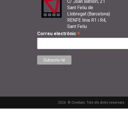
C/ Joan Batllori, 21
Sant Feliu de
Llobregat (Barcelona)
RENFE línia R1 i R4,
Sant Feliu
*
Correu electrònic
2026. © Cinebaix. Tots els drets reservats.