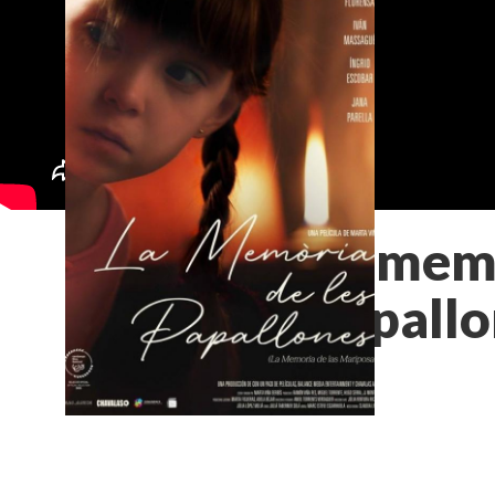
La memò
papallo