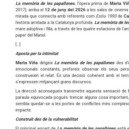
La memòria de les papallones
, l'òpera prima de
Marta Vi
2017), arriba el
12 de juny del 2026
a les sales de cinema
mirada que connecta amb referents com
Estiu 1993
de
Ca
història arrelada a la Catalunya profunda.
La memòria de le
mare adoptiva i filla, a través de les quatre estacions de l'a
paper del Manel.
[...]
Aposta per la intimitat
Marta Viña
dirigeix ​​
La memòria de les papallones
des d'u
emocionals constants, prefereix observar els seus pers
construeixin el relat. És una decisió coherent amb el tem
s'expressen mitjançant grans discursos.
La direcció aconsegueix transmetre aquesta sensació de f
paraula equivocada pogués trencar alguna cosa important, to
sembla quedar-se a les portes de conflictes més complexos,
impacte.
Construït des de la vulnerabilitat
El principal encert de
La memòria de les papallones
està e