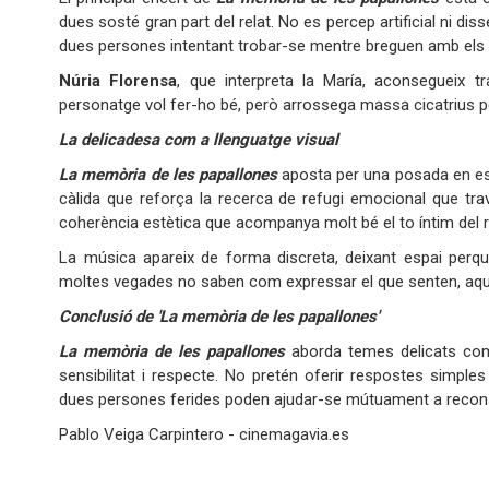
dues sosté gran part del relat. No es percep artificial ni d
dues persones intentant trobar-se mentre breguen amb els
Núria Florensa
, que interpreta la María, aconsegueix tr
personatge vol fer-ho bé, però arrossega massa cicatrius p
La delicadesa com a llenguatge visual
La memòria de les papallones
aposta per una posada en escen
càlida que reforça la recerca de refugi emocional que trav
coherència estètica que acompanya molt bé el to íntim del r
La música apareix de forma discreta, deixant espai perquè
moltes vegades no saben com expressar el que senten, aque
Conclusió de 'La memòria de les papallones'
La memòria de les papallones
aborda temes delicats com 
sensibilitat i respecte. No pretén oferir respostes simpl
dues persones ferides poden ajudar-se mútuament a recons
Pablo Veiga Carpintero - cinemagavia.es