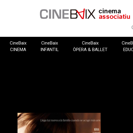
Vés
al
contingut
CineBaix
CineBaix
CineBaix
CineB
CINEMA
INFANTIL
ÒPERA & BALLET
EDU