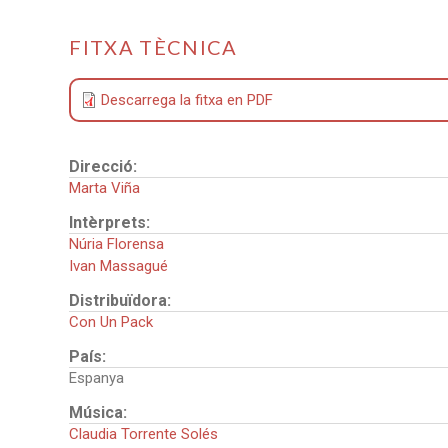
FITXA TÈCNICA
Descarrega la fitxa en PDF
Direcció:
Marta Viña
Intèrprets:
Núria Florensa
Ivan Massagué
Distribuïdora:
Con Un Pack
País:
Espanya
Música:
Claudia Torrente Solés