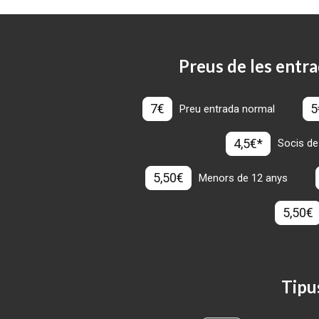
Preus de les entra
7€
5
Preu entrada normal
4,5€*
Socis de
5,50€
Menors de 12 anys
5,50€
Tipu