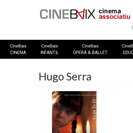
Vés
al
contingut
CineBaix
CineBaix
CineBaix
CineB
CINEMA
INFANTIL
ÒPERA & BALLET
EDU
Hugo Serra