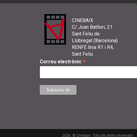
CINEBAIX
C/ Joan Batllori, 21
Sant Feliu de
Llobregat (Barcelona)
RENFE línia R1 i R4,
Sant Feliu
*
Correu electrònic
2026. © Cinebaix. Tots els drets reservats.