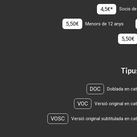
4,5€*
Socis de
5,50€
Menors de 12 anys
5,50€
Tipu
DOC
Doblada en cat
VOC
Versió original en ca
VOSC
Versió original subtitulada en ca