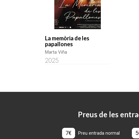
La memòria de les
papallones
Marta Viña
2025
Preus de les entra
7€
5
Preu entrada normal