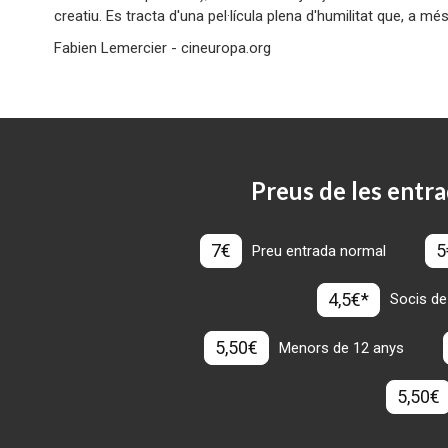
creatiu. Es tracta d'una pel·lícula plena d'humilitat que, a més
Fabien Lemercier - cineuropa.org
Preus de les entra
7€
5
Preu entrada normal
4,5€*
Socis de
5,50€
Menors de 12 anys
5,50€