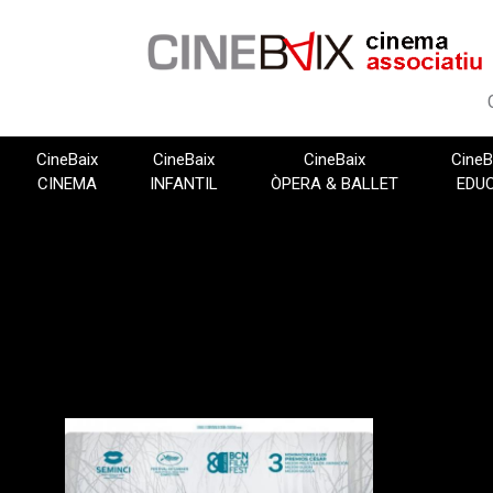
Vés
al
contingut
CineBaix
CineBaix
CineBaix
CineB
CINEMA
INFANTIL
ÒPERA & BALLET
EDU