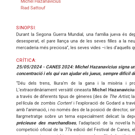
Michel Hazanavicius
Riad Sattouf
SINOPSI:
Durant la Segona Guerra Mundial, una família jueva és de
desesperat, el pare llança una de les seves filles a la ne
mercaderia més preciosa”, les seves vides –i les d'aquells 
CRÍTICA:
25/05/2024 - CANES 2024: Michel Hazanavicius signa una 
concentració i els qui van ajudar els jueus, sempre difícil 
“Déu dels trens, lliura'm de la gana i la misèria i pr
L'extraordinàriament versàtil cineasta
Michel Hazanaviciu
a través de diferents tipus de gèneres (des de
The Artist
, 
pel·lícula de zombis
Corten!
i l'exploració de Godard a tra
amb l'animació
,
i no només des de la posició de director, 
llargmetratge sobre un tema especialment delicat: la depo
précieuse des marchandises
, l'adaptació de la novel·l
competició oficial de la 77a edició del Festival de Canes, e