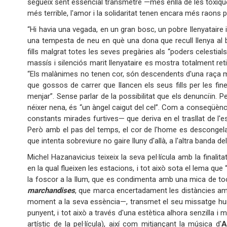
segueix sent essencial transmetre —més enllà de les tòxiqu
més terrible, l'amor i la solidaritat tenen encara més raons pe
“Hi havia una vegada, en un gran bosc, un pobre llenyataire
una tempesta de neu en què una dona que recull llenya al b
fills malgrat totes les seves pregàries als “poders celestial
massís i silenciós marit llenyataire es mostra totalment ret
“Els malànimes no tenen cor, són descendents d'una raça m
que gossos de carrer que llancen els seus fills per les fin
menjar”. Sense parlar de la possibilitat que els denunciïn. P
néixer nena, és “un àngel caigut del cel”. Com a conseqüènci
constants mirades furtives— que deriva en el trasllat de l'es
Però amb el pas del temps, el cor de l'home es descongela i
que intenta sobreviure no gaire lluny d'allà, a l'altra banda dels
Michel Hazanavicius teixeix la seva pel·lícula amb la finali
en la qual flueixen les estacions, i tot això sota el lema qu
la foscor a la llum, que es condimenta amb una mica de
marchandises
, que marca encertadament les distàncies am
moment a la seva essència—, transmet el seu missatge huma
punyent, i tot això a través d'una estètica alhora senzilla i 
artístic de la pel·lícula), així com mitjançant la música d'
A