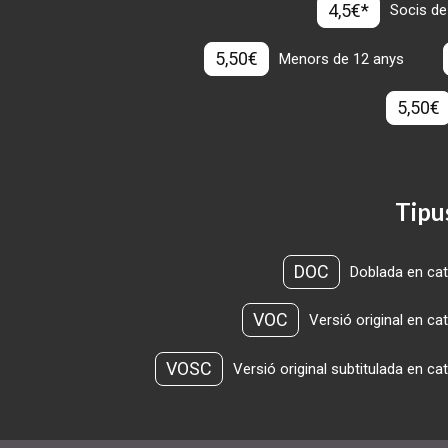
4,5€*
Socis de
5,50€
Menors de 12 anys
5,50€
Tipu
DOC
Doblada en cat
VOC
Versió original en ca
VOSC
Versió original subtitulada en ca