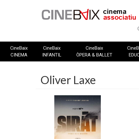
Vés
al
contingut
CineBaix
CineBaix
CineBaix
CineB
CINEMA
INFANTIL
ÒPERA & BALLET
EDU
Oliver Laxe