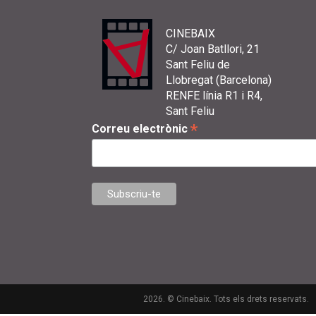
CINEBAIX
C/ Joan Batllori, 21
Sant Feliu de
Llobregat (Barcelona)
RENFE línia R1 i R4,
Sant Feliu
*
Correu electrònic
2026. © Cinebaix. Tots els drets reservats.