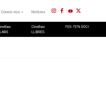
Coneix-nos
Notícies
ineBaix
CineBaix
FES-TE'N SOCI
LABS
LLIBRES