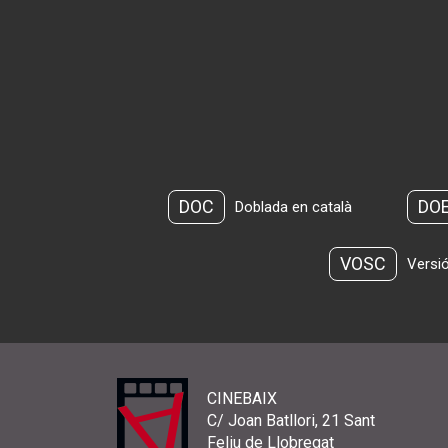
DOC
DO
Doblada en català
VOSC
Versió
CINEBAIX
C/ Joan Batllori, 21 Sant
Feliu de Llobregat