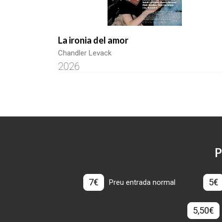
La ironia del amor
Chandler Levack
2026
P
7€
5€
Preu entrada normal
5,50€