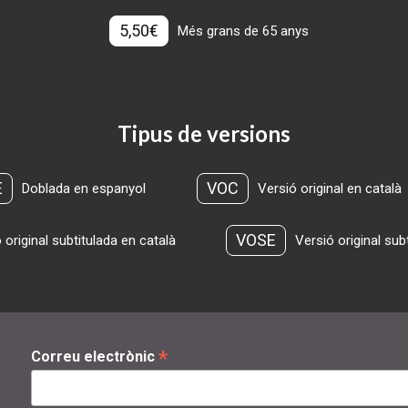
5,50€
Més grans de 65 anys
Tipus de versions
E
VOC
Doblada en espanyol
Versió original en català
VOSE
 original subtitulada en català
Versió original sub
*
Correu electrònic