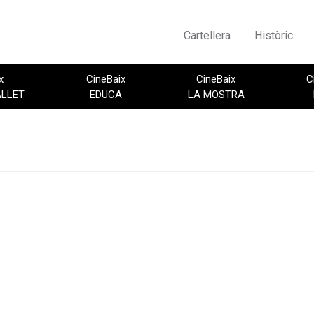
Cartellera
Històric
x
CineBaix
CineBaix
C
ALLET
EDUCA
LA MOSTRA