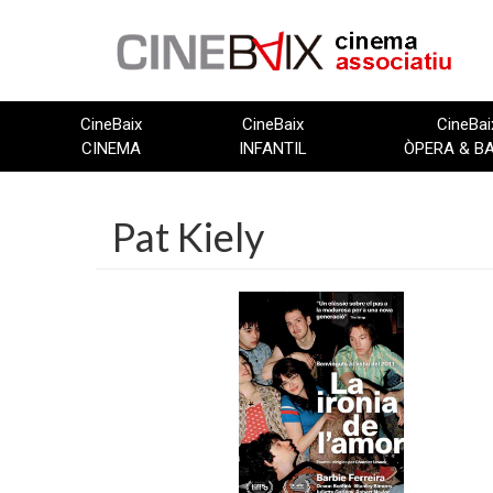
Vés
al
contingut
CineBaix
CineBaix
CineBai
CINEMA
INFANTIL
ÒPERA & B
Pat Kiely