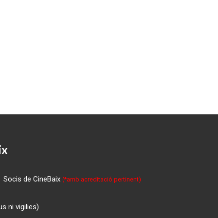
ix
Socis de CineBaix
(*amb acreditació pertinent)
 ni vigilies)