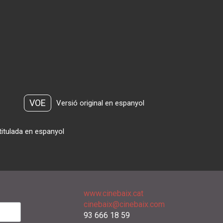
VOE
Versió original en espanyol
titulada en espanyol
www.cinebaix.cat
cinebaix@cinebaix.com
93 666 18 59