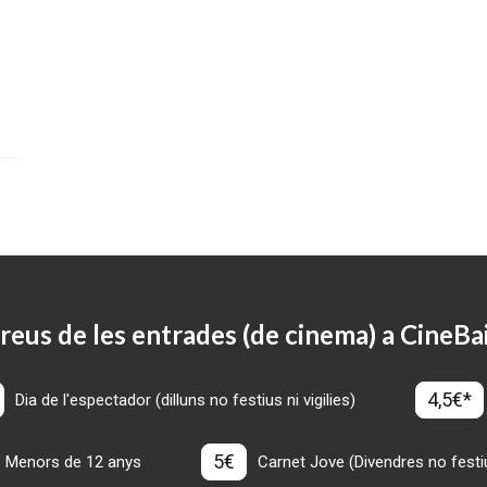
reus de les entrades (de cinema) a CineBa
4,5€*
Dia de l'espectador (dilluns no festius ni vigilies)
5€
Menors de 12 anys
Carnet Jove (Divendres no festius