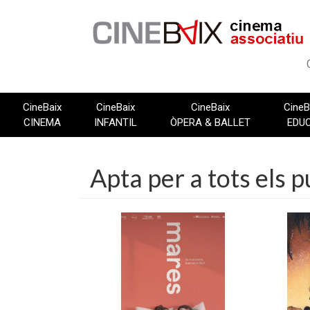
Vés
al
contingut
CineBaix
CineBaix
CineBaix
CineB
CINEMA
INFANTIL
ÒPERA & BALLET
EDU
Apta per a tots els p