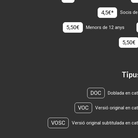
4,5€*
Socis de
5,50€
Menors de 12 anys
5,50€
Tipu
DOC
Doblada en cat
VOC
Versió original en ca
VOSC
Versió original subtitulada en ca