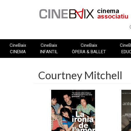
Vés
al
contingut
CineBaix
CineBaix
CineBaix
CineB
CINEMA
INFANTIL
ÒPERA & BALLET
EDU
Courtney Mitchell