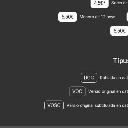
4,5€*
Socis de
5,50€
Menors de 12 anys
5,50€
Tipu
DOC
Doblada en cat
VOC
Versió original en ca
VOSC
Versió original subtitulada en ca