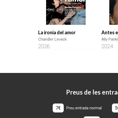
La ironia del amor
Antes e
Chandler Levack
Ally Pank
2026
2024
Preus de les entra
7€
5
Preu entrada normal