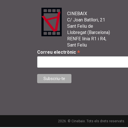
CINEBAIX
C/ Joan Batllori, 21
Sant Feliu de
Llobregat (Barcelona)
RENFE línia R1 i R4,
Sant Feliu
*
Correu electrònic
2026. © Cinebaix. Tots els drets reservats.