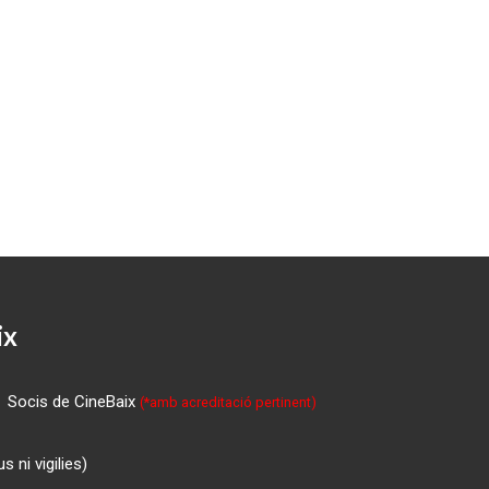
ix
Socis de CineBaix
(*amb acreditació pertinent)
 ni vigilies)