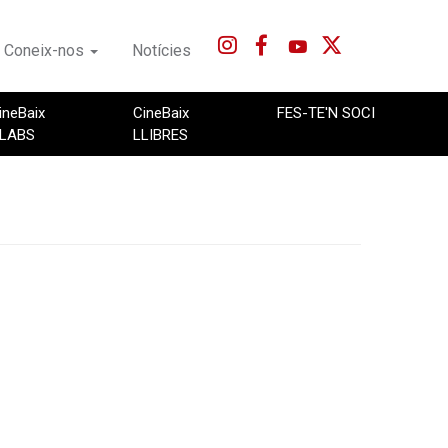
Coneix-nos
Notícies
ineBaix
CineBaix
FES-TE'N SOCI
LABS
LLIBRES