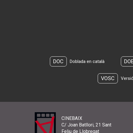
DOC
DO
Doblada en català
VOSC
Versió
CINEBAIX
C/ Joan Batllori, 21 Sant
Feliu de Llobregat