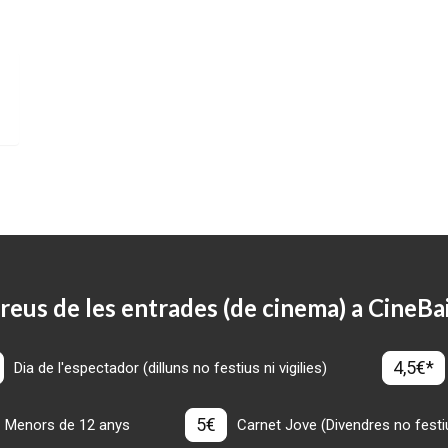
reus de les entrades (de cinema) a CineBa
4,5€*
Dia de l'espectador (dilluns no festius ni vigilies)
5€
Menors de 12 anys
Carnet Jove (Divendres no festius