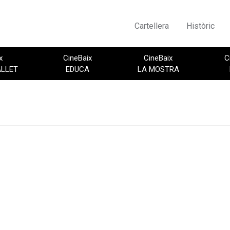
Cartellera
Històric
x
CineBaix
CineBaix
C
ALLET
EDUCA
LA MOSTRA