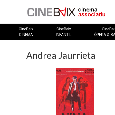
Vés
al
contingut
CineBaix
CineBaix
CineBai
CINEMA
INFANTIL
ÒPERA & B
Andrea Jaurrieta