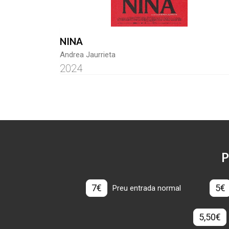
NINA
Andrea Jaurrieta
2024
P
7€
5€
Preu entrada normal
5,50€