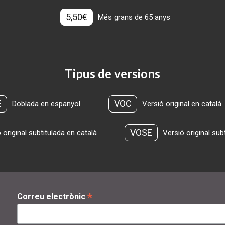
5,50€
Més grans de 65 anys
Tipus de versions
E
VOC
Doblada en espanyol
Versió original en català
VOSE
 original subtitulada en català
Versió original sub
*
Correu electrònic