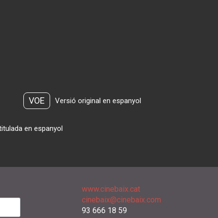
VOE
Versió original en espanyol
titulada en espanyol
www.cinebaix.cat
cinebaix@cinebaix.com
93 666 18 59