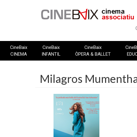
Vés
al
contingut
CineBaix
CineBaix
CineBaix
CineB
CINEMA
INFANTIL
ÒPERA & BALLET
EDU
Milagros Mumentha