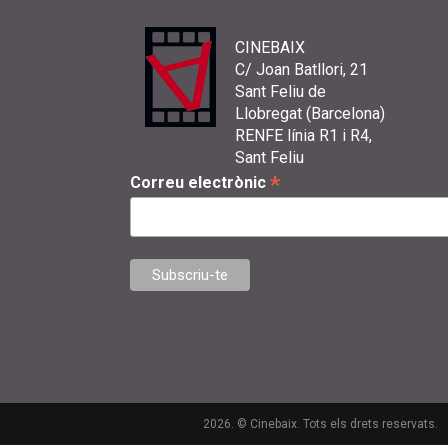
CINEBAIX
C/ Joan Batllori, 21
Sant Feliu de
Llobregat (Barcelona)
RENFE línia R1 i R4,
Sant Feliu
*
Correu electrònic
2026. © Cinebaix. Tots els drets reservats.