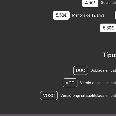
4,5€*
Socis de
5,50€
Menors de 12 anys
5,50€
Tipu
DOC
Doblada en cat
VOC
Versió original en ca
VOSC
Versió original subtitulada en ca