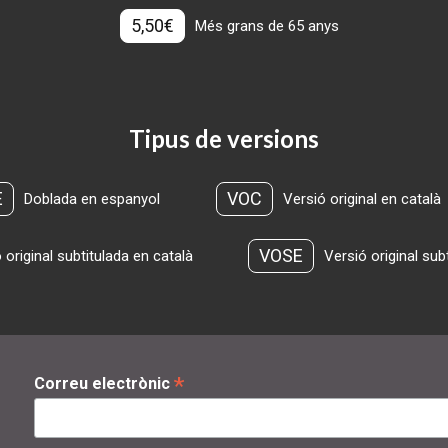
5,50€
Més grans de 65 anys
Tipus de versions
E
VOC
Doblada en espanyol
Versió original en català
VOSE
 original subtitulada en català
Versió original sub
*
Correu electrònic