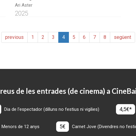
Ari Aster
2025
previous
1
2
3
4
5
6
7
8
següent
reus de les entrades (de cinema) a CineBa
4,5€*
Dia de l'espectador (dilluns no festius ni vigilies)
5€
Menors de 12 anys
Carnet Jove (Divendres no festius