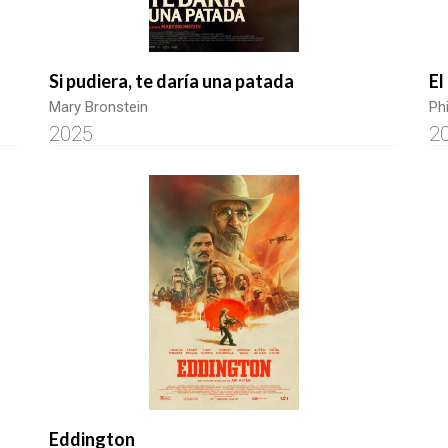
Si pudiera, te daría una patada
El
Mary Bronstein
Phi
2025
2
Eddington