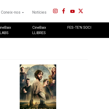
Coneix-nos
Notícies
ineBaix
CineBaix
FES-TE'N SOCI
LABS
LLIBRES