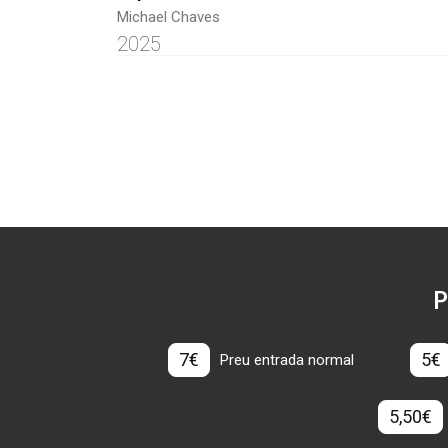
Michael Chaves
2025
P
7€
5€
Preu entrada normal
5,50€