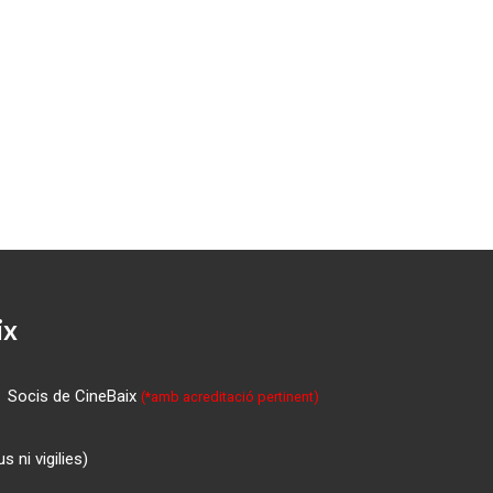
ix
Socis de CineBaix
(*amb acreditació pertinent)
 ni vigilies)