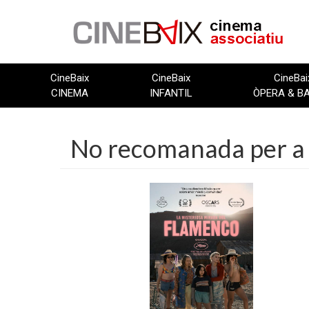
Vés
al
contingut
CineBaix
CineBaix
CineBai
CINEMA
INFANTIL
ÒPERA & B
No recomanada per a 