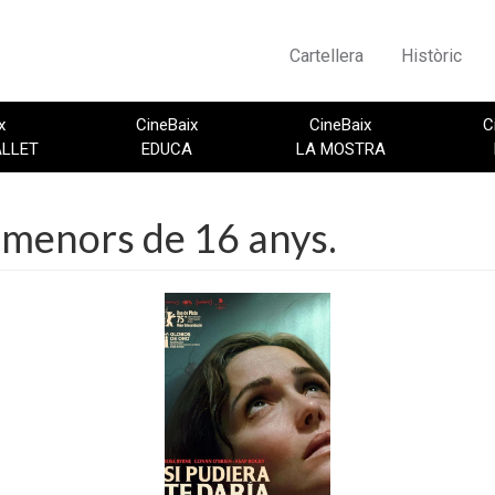
Cartellera
Històric
x
CineBaix
CineBaix
C
ALLET
EDUCA
LA MOSTRA
menors de 16 anys.