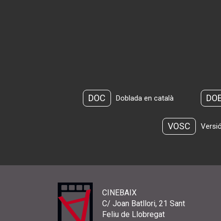
DOC
DO
Doblada en català
VOSC
Versió
CINEBAIX
C/ Joan Batllori, 21 Sant
Feliu de Llobregat