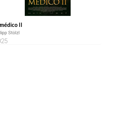
 médico II
lipp Stölzl
025