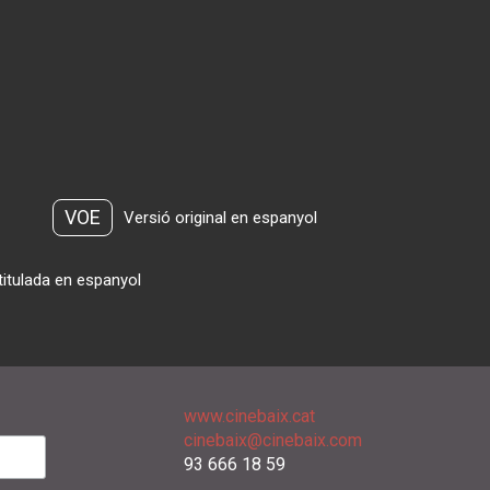
VOE
Versió original en espanyol
titulada en espanyol
www.cinebaix.cat
cinebaix@cinebaix.com
93 666 18 59